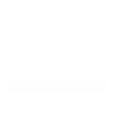
Príloha:
Príloha
*
povinné položky
*
Oboznámil som sa so
spracúvaním osobných údajov
Google reCaptcha Response
Odoslať správu
Rýchle odkazy
Aktuality