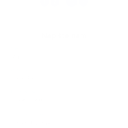
1
2
16
>
...
Napíšte nám
Meno
Priezvisko
E-mailová adresa
*
Meno:
*
Priezvisko:
*
E-mailová adresa:
Text vašej správy...
*
Text vašej správy: