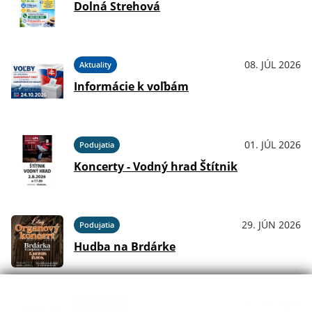
Dolná Strehová
08. JÚL 2026
Aktuality
Informácie k voľbám
01. JÚL 2026
Podujatia
Koncerty - Vodný hrad Štítnik
29. JÚN 2026
Podujatia
Hudba na Brdárke
24. JÚN 2026
Oznámenia