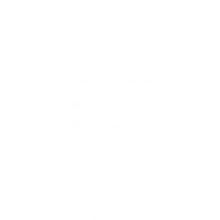
História
Fotogaléria
Kontakty
Kontaktné informácie
+421 58 793 19 15
info@kocelovce.sk
využite možnosť získavania aktuálnych informácií s využitím RSS
,
CMS systém (redakčný) systém ECHELON 2,
Mapa stránok
,
web portál
,
webhosting
,
webex.digital, s.r.o.
,
domény
,
registrácia domény
,
spoločnosť webex.digital, s.r.o.
,
technický prevádzkovateľ
Posledná aktualizácia:
05.08.2026