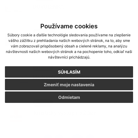
DOVOLENKA
Používame cookies
03. JÚN 2026
Oznámenia
Súbory cookie a ďalšie technológie sledovania používame na zlepšenie
vášho zážitku z prehliadania našich webových stránok, na to, aby sme
Smútočný oznam - p. Magdaléna
vám zobrazovali prispôsobený obsah a cielené reklamy, na analýzu
Kolesárová
návštevnosti našich webových stránok a na pochopenie toho, odkiaľ naši
návštevníci prichádzajú.
29. MÁJ 2026
Podujatia
SÚHLASÍM
Medzinárodný deň detí
Zmeniť moje nastavenia
Odmietam
27. MÁJ 2026
Podujatia
Turistický výstup na Ždiar