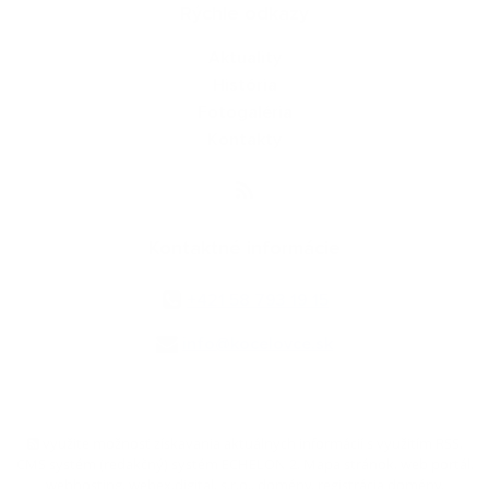
Rýchle odkazy
Aktuality
História
Fotogaléria
Kontakty
Kontaktné informácie
+421 58 793 19 15
info@kocelovce.sk
využite možnosť získavania aktuálnych informácií s využitím RSS
,
CMS systém (redakčný) systém ECHELON 2,
Mapa stránok
,
web portál
,
webhosting
,
webex.digital, s.r.o.
,
domény
,
registrácia domény
,