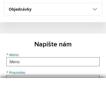
Objednávky
Napíšte nám
Meno
Priezvisko
E-mailová adresa
*
Meno:
*
Priezvisko:
*
E-mailová adresa: