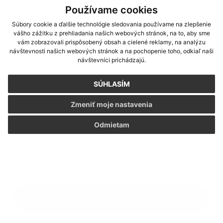
Text vašej správy...
*
Text vašej správy:
Používame cookies
Súbory cookie a ďalšie technológie sledovania používame na zlepšenie
vášho zážitku z prehliadania našich webových stránok, na to, aby sme
vám zobrazovali prispôsobený obsah a cielené reklamy, na analýzu
návštevnosti našich webových stránok a na pochopenie toho, odkiaľ naši
návštevníci prichádzajú.
SÚHLASÍM
Zmeniť moje nastavenia
Príloha:
Príloha
Odmietam
*
povinné položky
*
Oboznámil som sa so
spracúvaním osobných údajov
Google reCaptcha Response
Odoslať správu