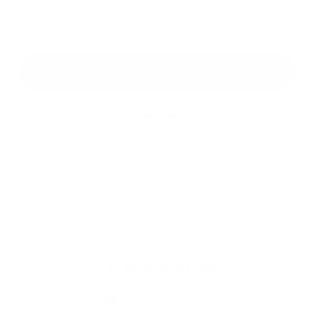
*
povinné položky
*
Oboznámil som sa so
spracúvaním osobných údajov
Google reCaptcha Response
Odoslať správu
Rýchle odkazy
Aktuality
História
Fotogaléria
Kontakty
Kontaktné informácie
+421 58 793 19 15