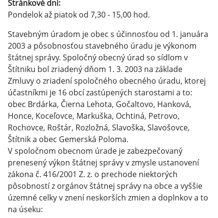
Stránkové dni:
Pondelok až piatok od 7,30 - 15,00 hod.
Stavebným úradom je obec s účinnosťou od 1. januára
2003 a pôsobnosťou stavebného úradu je výkonom
štátnej správy. Spoločný obecný úrad so sídlom v
Štítniku bol zriadený dňom 1. 3. 2003 na základe
Zmluvy o zriadení spoločného obecného úradu, ktorej
účastníkmi je 16 obcí zastúpených starostami a to:
obec Brdárka, Čierna Lehota, Gočaltovo, Hanková,
Honce, Koceľovce, Markuška, Ochtiná, Petrovo,
Rochovce, Roštár, Rozložná, Slavoška, Slavošovce,
Štítnik a obec Gemerská Poloma.
V spoločnom obecnom úrade je zabezpečovaný
prenesený výkon štátnej správy v zmysle ustanovení
zákona č. 416/2001 Z. z. o prechode niektorých
pôsobností z orgánov štátnej správy na obce a vyššie
územné celky v znení neskorších zmien a doplnkov a to
na úseku: