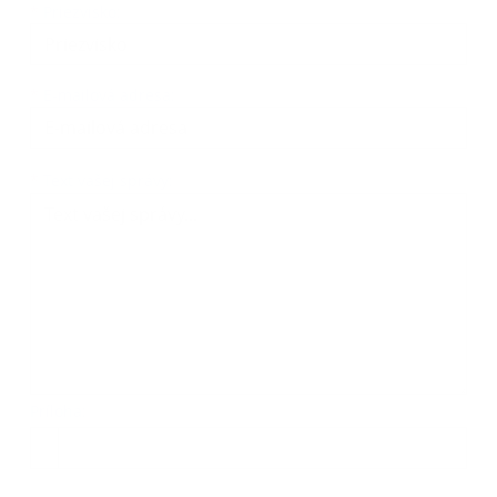
*
Priezvisko:
*
E-mailová adresa:
Text vašej správy...
*
Text vašej správy:
Príloha:
Príloha