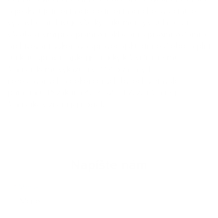
a poskytuje informácie do informačného systému o
výstavbe, archivuje všetky dokumenty v súlade so
všeobecnými predpismi o nakladaní s písomnosťami a
archivovaní, vykonáva spravodajskú činnosť obce a plní
funkciu spravodajskej jednotky k štvrťročnému
štatistickému výkazu Inv 3-04 o začatých,
rozostavaných a dokončených bytoch v zmysle
paragrafu 18 zákona 4. 540/2001 Z. z. o štátnej
štatistike v znení jej noviel.
Napíšte nám
Meno
Priezvisko
E-mailová adresa
*
Meno: