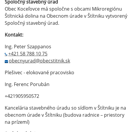
Spoločný stavebný úrad
Obec Koceľovce má spoločne s obcami Mikroregiónu
Štítnická dolina na Obecnom úrade v Štítniku vytvorený
Spoločný stavebný úrad.
Kontakt:
Ing. Peter Szappanos
+421 58 788 10 75
obecnyurad@obecstitnik.sk
Plešivec - elokované pracovisko
Ing. Ferenc Porubán
+421905950572
Kancelária stavebného úradu so sídlom v Štítniku je na
obecnom úrade v Štítniku (budova radnice – priestory
na prízemí)