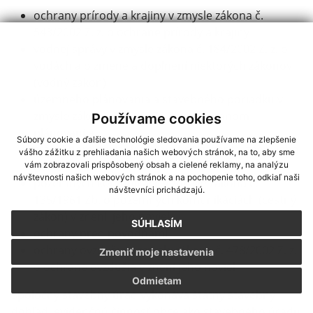
ochrany prírody a krajiny v zmysle zákona č.
543/2002 Z. z. o ochrane prírody a krajiny
vodnej správy v zmysle zákona č. 184/2002 Z. z. o
vodách a o zmene a doplnení niektorých zákonov
(vodný zákon)
územného plánovania a stavebného poriadku v
zmysle zákona č. 50/1976 Zb. o územnom
Používame cookies
plánovaní a
Súbory cookie a ďalšie technológie sledovania používame na zlepšenie
stavebnom poriadku (stavebný zákon) v znení jeho
vášho zážitku z prehliadania našich webových stránok, na to, aby sme
noviel
vám zobrazovali prispôsobený obsah a cielené reklamy, na analýzu
návštevnosti našich webových stránok a na pochopenie toho, odkiaľ naši
pozemných komunikácií v zmysle zákona č.
návštevníci prichádzajú.
135/1961 Zb. o pozemných komunikáciách (cestný
zákon) v znení jeho noviel
SÚHLASÍM
ochrany pred povodňami
ochrany ovzdušia v zmysle zákona č. 478/2002 Z. z.
Zmeniť moje nastavenia
o ochrane ovzdušia v znení jeho noviel
Odmietam
Spoločný stavebný úrad vykonáva štátny stavebný
dohľad, evidenčnú činnosť obce ako stavebného úradu