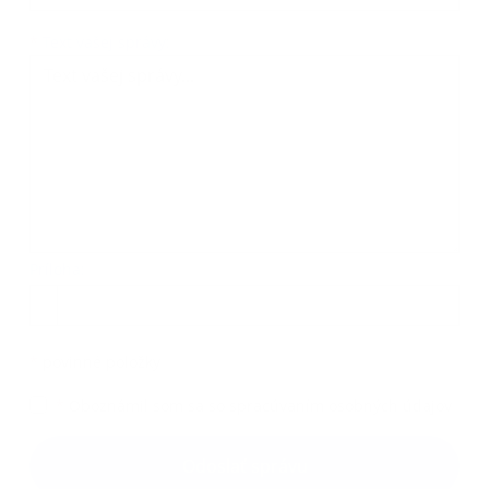
Text vašej správy...
*
Text vašej správy:
Príloha:
Príloha
*
povinné položky
*
Oboznámil som sa so
spracúvaním osobných údajov
Google reCaptcha Response
Odoslať správu