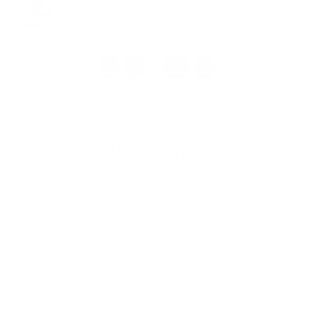
Turistický výstup na Ždiar
1
2
16
>
...
Napíšte nám
Meno
Priezvisko
E-mailová adresa
*
Meno:
*
Priezvisko:
*
E-mailová adresa: