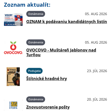
Zoznam aktualít:
05. AUG 2026
Oznámenia
OZNAM k podávaniu kandidátnych listín
05. AUG 2026
Oznámenia
OVOCOVO - Muštáreň Jablonov nad
Turňou
23. JÚL 2026
Podujatia
Štítnické hradné hry
20. JÚL 2026
Oznámenia
Znovuotvorenie pošty