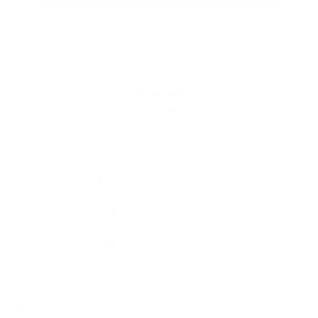
Rýchle odkazy
Aktuality
História
Fotogaléria
Kontakty
Kontaktné informácie
+421 58 793 19 15
info@kocelovce.sk
využite možnosť získavania aktuálnych informácií s využitím RSS
,