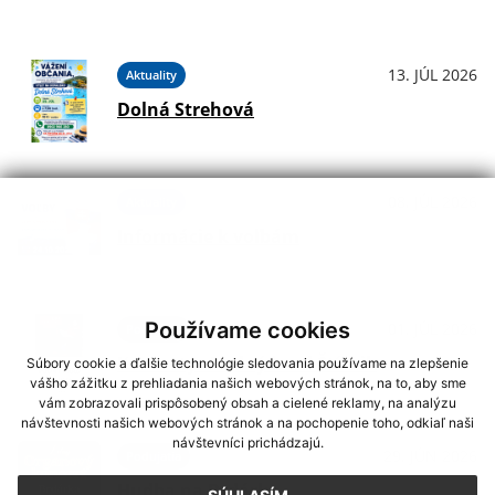
13. JÚL 2026
Aktuality
Dolná Strehová
08. JÚL 2026
Aktuality
Informácie k voľbám
Používame cookies
01. JÚL 2026
Podujatia
Koncerty - Vodný hrad Štítnik
Súbory cookie a ďalšie technológie sledovania používame na zlepšenie
vášho zážitku z prehliadania našich webových stránok, na to, aby sme
vám zobrazovali prispôsobený obsah a cielené reklamy, na analýzu
návštevnosti našich webových stránok a na pochopenie toho, odkiaľ naši
návštevníci prichádzajú.
29. JÚN 2026
Podujatia
Hudba na Brdárke