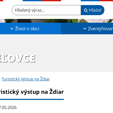
Hľadaný výraz...
Hľadať
Život v obci
Zverejňova
EĽOVCE
Turistický výstup na Ždiar
istický výstup na Ždiar
.05.2026