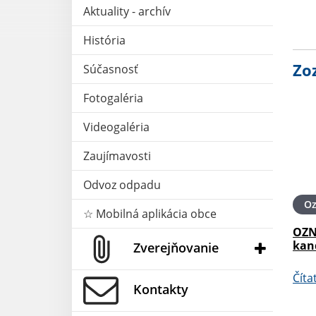
Aktuality - archív
História
Zo
Súčasnosť
Fotogaléria
Videogaléria
Zaujímavosti
Odvoz odpadu
O
☆ Mobilná aplikácia obce
OZN
kan
Zverejňovanie
Číta
Kontakty