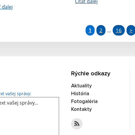
Čítať ďalej
ť ďalej
1
2
16
>
...
Rýchle odkazy
Aktuality
Text vašej správy...
xt vašej správy:
História
Fotogaléria
Kontakty