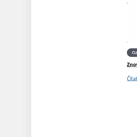
O
Zno
Číta