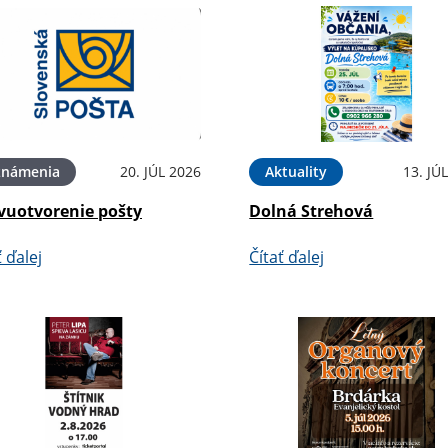
známenia
20. JÚL 2026
Aktuality
13. JÚ
vuotvorenie pošty
Dolná Strehová
ť ďalej
Čítať ďalej