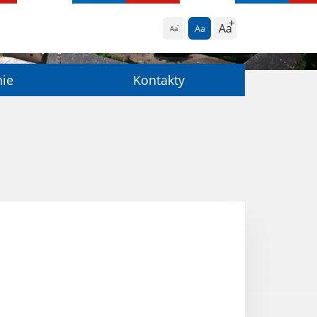
Aa
Aa
Aa
nie
Kontakty