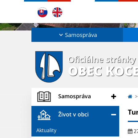
Samospráva
Oficiálne stránky
OBEC KOC
Samospráva
Tur
Život v obci
Aktuality
27