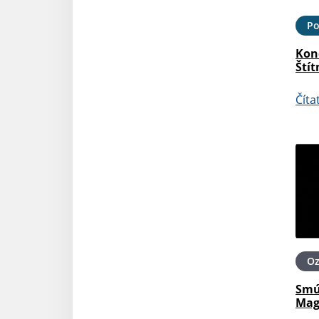
Po
Kon
Štít
Číta
O
Smú
Mag