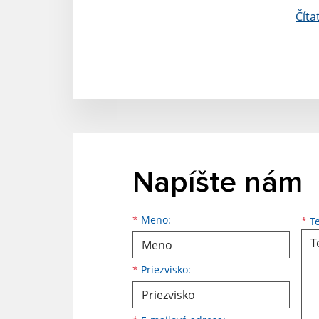
Číta
Napíšte nám
Meno
Priezvisko
E-mailová adresa
*
Meno:
*
Te
*
Priezvisko: