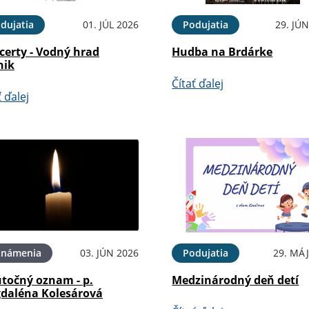
dujatia
01. JÚL 2026
Podujatia
29. JÚ
certy - Vodný hrad
Hudba na Brdárke
nik
Čítať ďalej
ť ďalej
známenia
03. JÚN 2026
Podujatia
29. MÁJ
točný oznam - p.
Medzinárodný deň detí
daléna Kolesárová