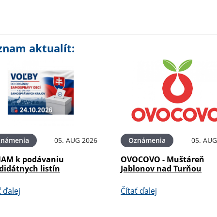
znam aktualít:
známenia
05. AUG 2026
Oznámenia
05. AUG
AM k podávaniu
OVOCOVO - Muštáreň
didátnych listín
Jablonov nad Turňou
ť ďalej
Čítať ďalej