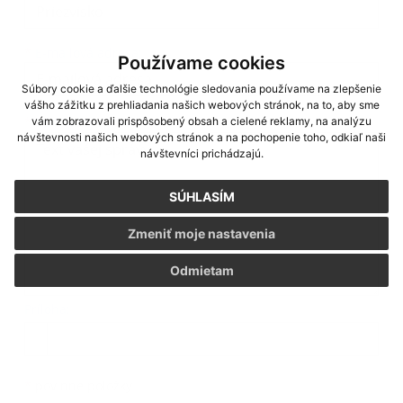
*
E-mailová adresa:
Používame cookies
Súbory cookie a ďalšie technológie sledovania používame na zlepšenie
vášho zážitku z prehliadania našich webových stránok, na to, aby sme
Text vašej správy...
*
Text vašej správy:
vám zobrazovali prispôsobený obsah a cielené reklamy, na analýzu
návštevnosti našich webových stránok a na pochopenie toho, odkiaľ naši
návštevníci prichádzajú.
SÚHLASÍM
Zmeniť moje nastavenia
Odmietam
Príloha:
Príloha
*
povinné položky