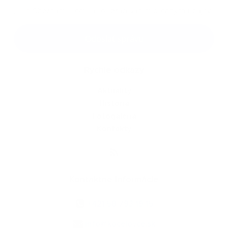
*
Oboznámil som sa so
spracúvaním osobných údajov
Google reCaptcha Response
Odoslať správu
Rýchle odkazy
Aktuality
História
Fotogaléria
Kontakty
Kontaktné informácie
+421 58 793 19 15
info@kocelovce.sk