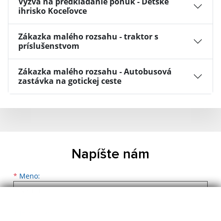
Výzva na predkladanie ponúk - Detské
ihrisko Koceľovce
Zákazka malého rozsahu - traktor s
príslušenstvom
Zákazka malého rozsahu - Autobusová
zastávka na gotickej ceste
Napíšte nám
Meno
Priezvisko
E-mailová adresa
*
Meno:
*
Priezvisko: