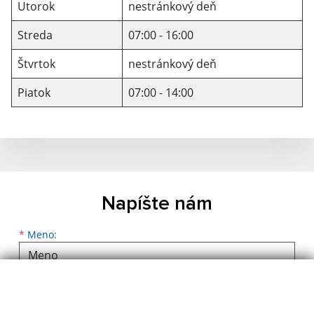
Utorok
nestránkový deň
Streda
07:00 - 16:00
Štvrtok
nestránkový deň
Piatok
07:00 - 14:00
Napíšte nám
Meno
Priezvisko
E-mailová adresa
*
Meno:
*
Priezvisko: