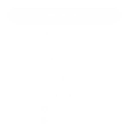
Google reCaptcha Response
Odoslať správu
Rýchle odkazy
Aktuality
História
Fotogaléria
Kontakty
Kontaktné informácie
+421 58 793 19 15
info@kocelovce.sk