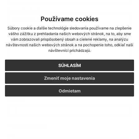
*
E-mailová adresa:
Používame cookies
Súbory cookie a ďalšie technológie sledovania používame na zlepšenie
vášho zážitku z prehliadania našich webových stránok, na to, aby sme
Text vašej správy...
*
Text vašej správy:
vám zobrazovali prispôsobený obsah a cielené reklamy, na analýzu
návštevnosti našich webových stránok a na pochopenie toho, odkiaľ naši
návštevníci prichádzajú.
SÚHLASÍM
Zmeniť moje nastavenia
Odmietam
Príloha:
Príloha
*
povinné položky
*
Oboznámil som sa so
spracúvaním osobných údajov