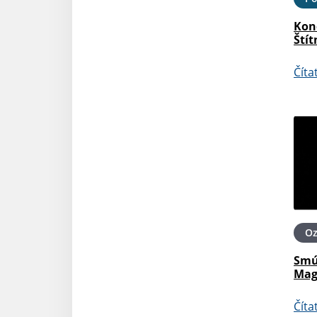
Kon
Štít
Číta
O
Smú
Mag
Číta