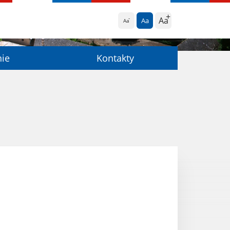
Aa
Aa
Aa
nie
Kontakty