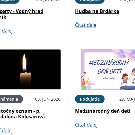
certy - Vodný hrad
Hudba na Brdárke
nik
Čítať ďalej
ť ďalej
známenia
03. JÚN 2026
Podujatia
29. MÁJ
točný oznam - p.
Medzinárodný deň detí
daléna Kolesárová
Čítať ďalej
ť ďalej