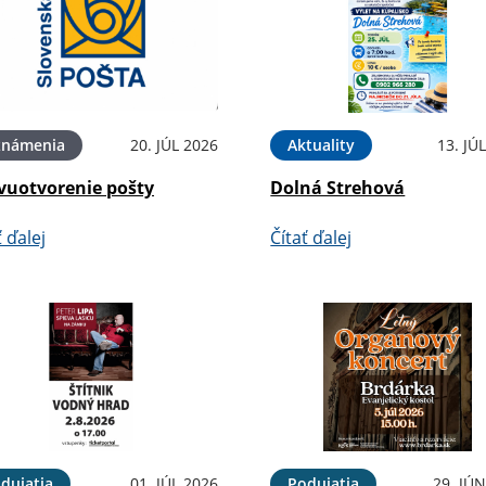
známenia
20. JÚL 2026
Aktuality
13. JÚ
vuotvorenie pošty
Dolná Strehová
ť ďalej
Čítať ďalej
dujatia
01. JÚL 2026
Podujatia
29. JÚ