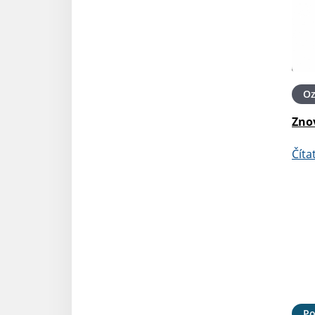
O
Zno
Číta
Po