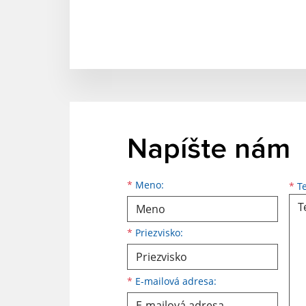
Napíšte nám
Meno
Priezvisko
E-mailová adresa
*
Meno:
*
Te
*
Priezvisko:
*
E-mailová adresa: