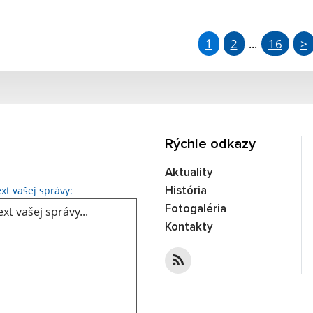
1
2
16
>
...
Rýchle odkazy
Aktuality
Text vašej správy...
xt vašej správy:
História
Fotogaléria
Kontakty