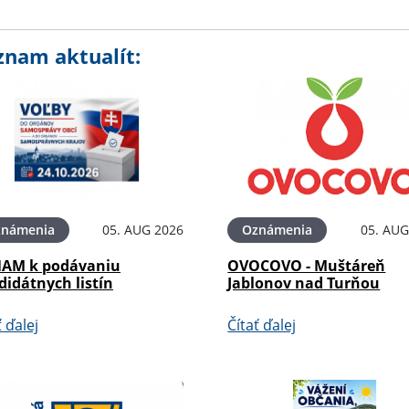
znam aktualít:
známenia
05. AUG 2026
Oznámenia
05. AUG
AM k podávaniu
OVOCOVO - Muštáreň
didátnych listín
Jablonov nad Turňou
ť ďalej
Čítať ďalej