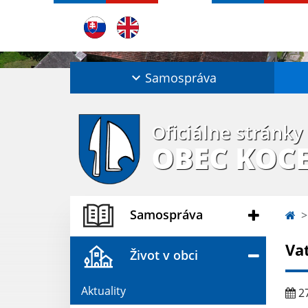
Samospráva
Oficiálne stránky
OBEC KOC
Samospráva
Va
Život v obci
Aktuality
27