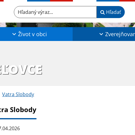
Hľadaný výraz...
Hľadať
Život v obci
Zverejňova
EĽOVCE
Vatra Slobody
tra Slobody
.04.2026