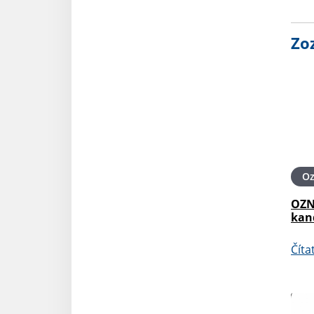
Zo
O
OZN
kan
Číta