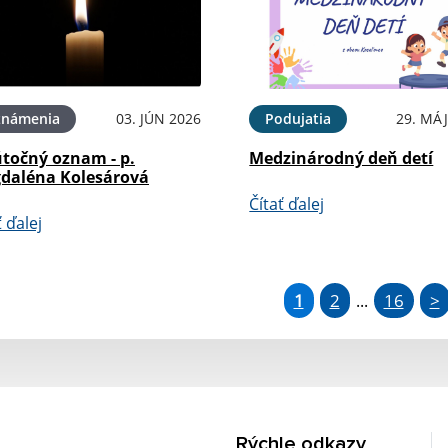
známenia
03. JÚN 2026
Podujatia
29. MÁJ
točný oznam - p.
Medzinárodný deň detí
daléna Kolesárová
Čítať ďalej
ť ďalej
1
2
16
>
...
Rýchle odkazy