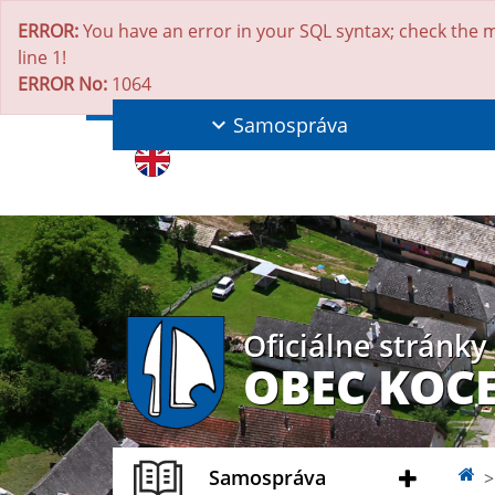
ERROR:
You have an error in your SQL syntax; check the m
line 1!
ERROR No:
1064
Samospráva
Oficiálne stránky
OBEC KOC
Samospráva