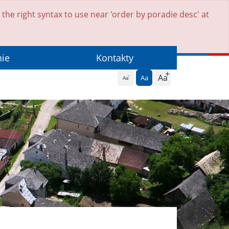
he right syntax to use near 'order by poradie desc' at
nie
Kontakty
Aa
Aa
Aa