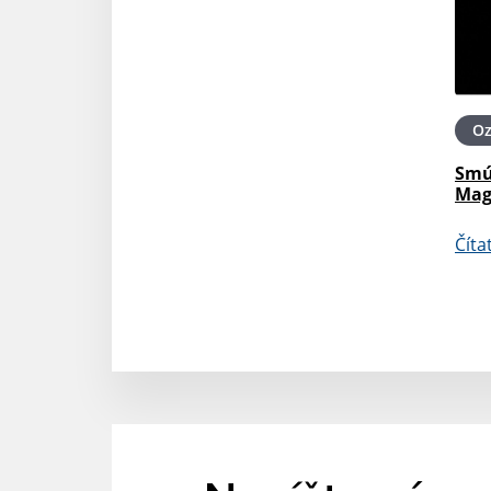
O
Smú
Mag
Číta