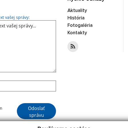
Aktuality
Text vašej správy...
xt vašej správy:
História
Fotogaléria
Kontakty
Google reCaptcha Response
Odoslať
ím
správu