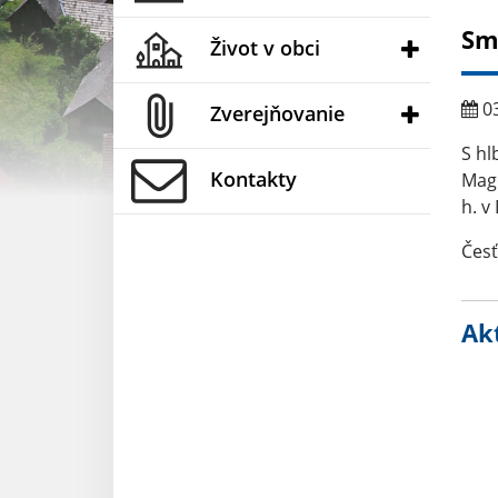
Sm
Život v obci
03
Zverejňovanie
S hl
Kontakty
Magd
h. v
Česť
Akt