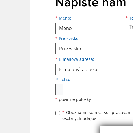
Napíšte nám
Meno
Priezvisko
E-mailová adresa
*
Meno:
*
Te
*
Priezvisko:
*
E-mailová adresa:
Príloha:
Príloha
*
povinné položky
*
Oboznámil som sa so
spracúvan
osobných údajov