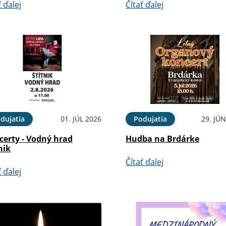
ť ďalej
Čítať ďalej
dujatia
01. JÚL 2026
Podujatia
29. JÚ
certy - Vodný hrad
Hudba na Brdárke
nik
Čítať ďalej
ť ďalej