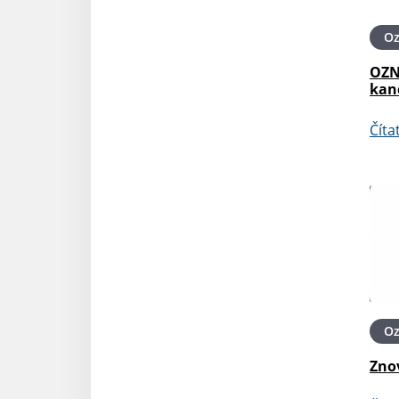
O
OZN
kan
Číta
O
Zno