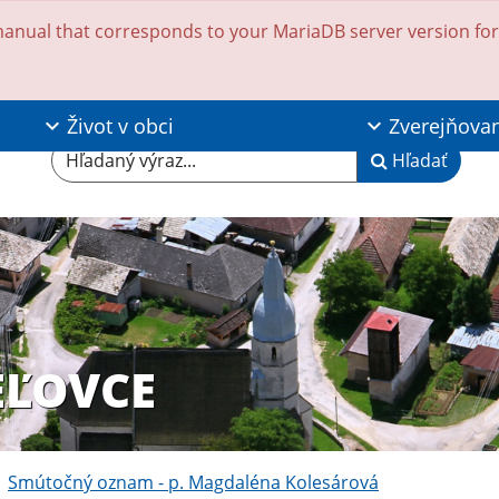
anual that corresponds to your MariaDB server version for t
Život v obci
Zverejňova
Hľadaný výraz...
Hľadať
EĽOVCE
Smútočný oznam - p. Magdaléna Kolesárová