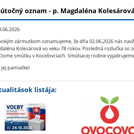
útočný oznam - p. Magdaléna Kolesárov
.06.2026
bokým zármutkom oznamujeme, že dňa 02.06.2026 nás navžd
aléna Kolesárová vo veku 78 rokov. Posledná rozlučka so z
 Dome smútku v Koceľovciach. Smútiacej rodine vyjadrujem
 jej pamiatke!
ualitások listája: