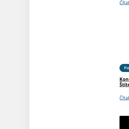
Číta
Po
Kon
Štít
Číta