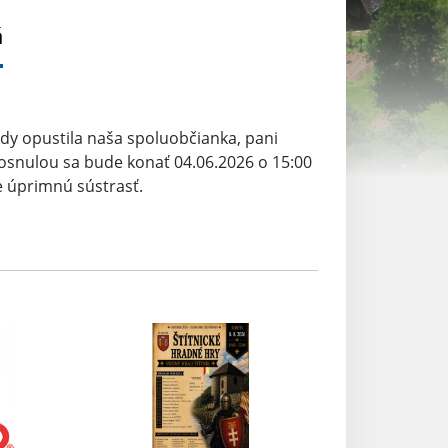
á
y opustila naša spoluobčianka, pani
osnulou sa bude konať 04.06.2026 o 15:00
e úprimnú sústrasť.