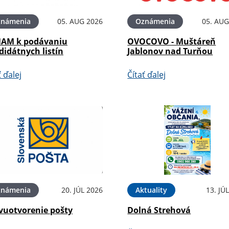
známenia
05. AUG 2026
Oznámenia
05. AUG
AM k podávaniu
OVOCOVO - Muštáreň
didátnych listín
Jablonov nad Turňou
ť ďalej
Čítať ďalej
známenia
20. JÚL 2026
Aktuality
13. JÚ
vuotvorenie pošty
Dolná Strehová