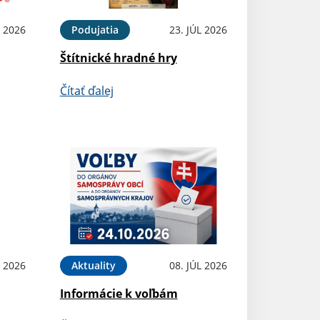
 2026
Podujatia
23. JÚL 2026
Štítnické hradné hry
Čítať ďalej
L 2026
Aktuality
08. JÚL 2026
Informácie k voľbám