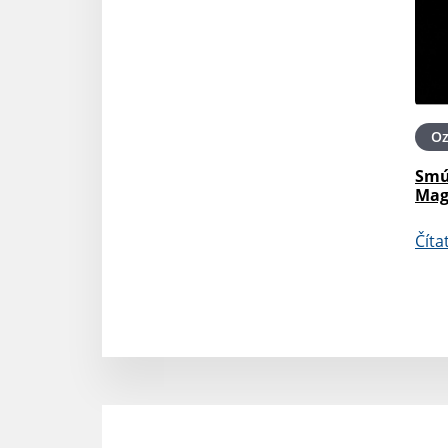
O
Smú
Mag
Číta