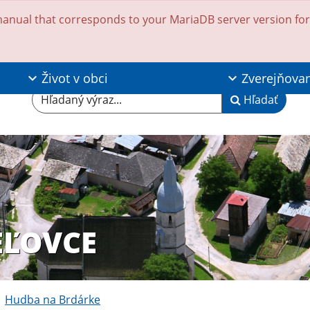
anual that corresponds to your MariaDB server version for t
Život v obci
Zverejňova
Hľadaný výraz...
Hľadať
EĽOVCE
Hudba na Brdárke