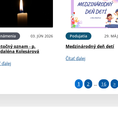
známenia
03. JÚN 2026
Podujatia
29. MÁJ
točný oznam - p.
Medzinárodný deň detí
daléna Kolesárová
Čítať ďalej
ť ďalej
1
2
16
>
...