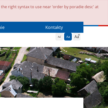
he right syntax to use near 'order by poradie desc' at
nie
Kontakty
Aa
Aa
Aa