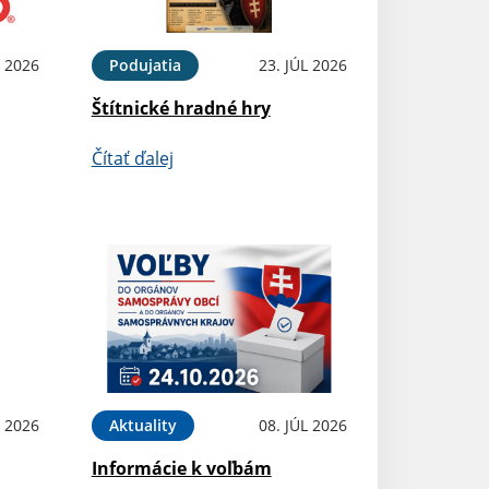
 2026
Podujatia
23. JÚL 2026
Štítnické hradné hry
Čítať ďalej
L 2026
Aktuality
08. JÚL 2026
Informácie k voľbám