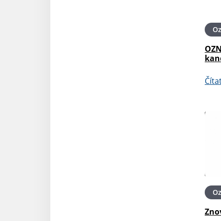
O
OZN
kan
Číta
O
Zno