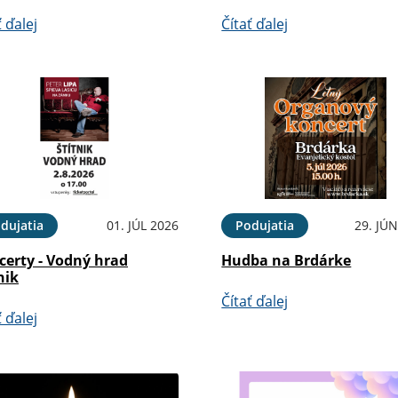
ť ďalej
Čítať ďalej
dujatia
01. JÚL 2026
Podujatia
29. JÚ
certy - Vodný hrad
Hudba na Brdárke
nik
Čítať ďalej
ť ďalej