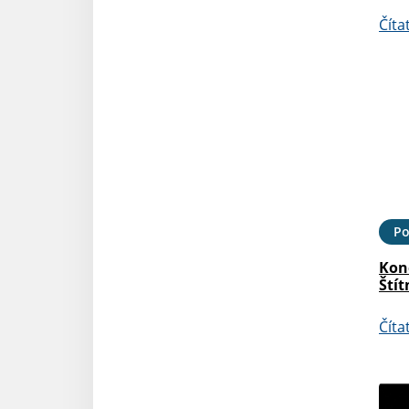
Číta
Po
Kon
Štít
Číta