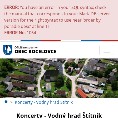
ERROR:
You have an error in your SQL syntax; check
the manual that corresponds to your MariaDB server
version for the right syntax to use near 'order by
poradie desc' at line 1!
ERROR No:
1064
Oficiálne stránky
OBEC KOCEĽOVCE
Koncerty - Vodný hrad Štítnik
Koncerty - Vodný hrad Štítnik