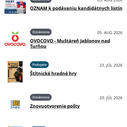
OZNAM k podávaniu kandidátnych listín
Oznámenia
05. AUG 2026
OVOCOVO - Muštáreň Jablonov nad
Turňou
Podujatia
23. JÚL 2026
Štítnické hradné hry
Oznámenia
20. JÚL 2026
Znovuotvorenie pošty