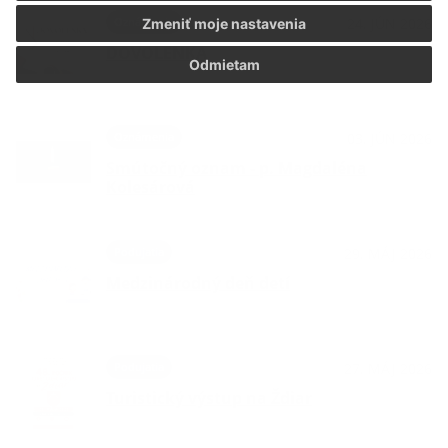
Oznámenia
24. JÚN 2026
Zmeniť moje nastavenia
DOVOLENKA
Odmietam
Oznámenia
03. JÚN 2026
Smútočný oznam - p. Magdaléna
Kolesárová
Podujatia
29. MÁJ 2026
Medzinárodný deň detí
Podujatia
27. MÁJ 2026
Turistický výstup na Ždiar