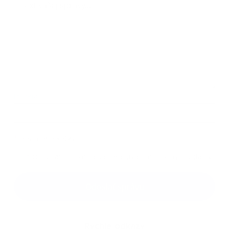
Príloha:
Príloha
*
povinné položky
*
Oboznámil som sa so
spracúvaním osobných údajov
Google reCaptcha Response
Odoslať správu
Rýchle odkazy