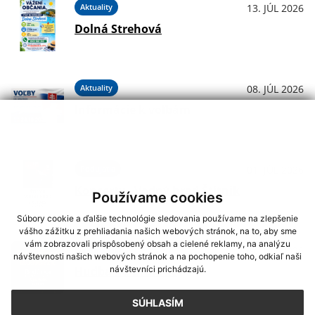
Aktuality
13. JÚL 2026
Dolná Strehová
Aktuality
08. JÚL 2026
Informácie k voľbám
Podujatia
01. JÚL 2026
Koncerty - Vodný hrad Štítnik
Používame cookies
Súbory cookie a ďalšie technológie sledovania používame na zlepšenie
vášho zážitku z prehliadania našich webových stránok, na to, aby sme
vám zobrazovali prispôsobený obsah a cielené reklamy, na analýzu
Podujatia
29. JÚN 2026
návštevnosti našich webových stránok a na pochopenie toho, odkiaľ naši
návštevníci prichádzajú.
Hudba na Brdárke
SÚHLASÍM