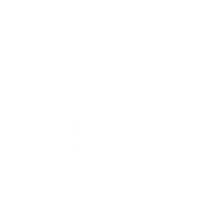
Aktuality
História
Fotogaléria
Kontakty
Kontaktné informácie
+421 58 793 19 15
info@kocelovce.sk
využite možnosť získavania aktuálnych informácií s využitím RSS
,
CMS systém (redakčný) systém ECHELON 2,
Mapa stránok
,
web portál
,
webhosting
,
webex.digital, s.r.o.
,
domény
,
registrácia domény
,
spoločnosť webex.digital, s.r.o.
,
technický prevádzkovateľ