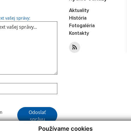
Aktuality
Text vašej správy...
xt vašej správy:
História
Fotogaléria
Kontakty
Google reCaptcha Response
Odoslať
ím
správu
Používame cookies