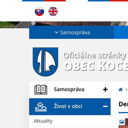
Samospráva
Oficiálne stránky
OBEC KOC
Samospráva
De
Život v obci
Aktuality