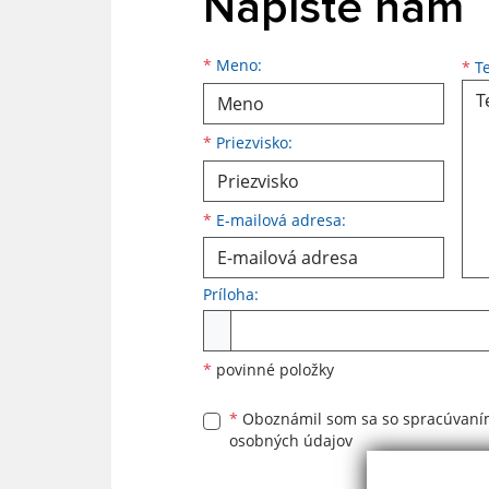
Napíšte nám
Meno
Priezvisko
E-mailová adresa
*
Meno:
*
Te
*
Priezvisko:
*
E-mailová adresa:
Príloha:
Príloha
*
povinné položky
*
Oboznámil som sa so
spracúvan
osobných údajov