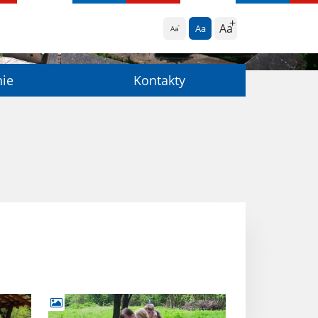
Aa
Aa
Aa
nie
Kontakty