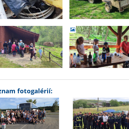
znam fotogalérií: