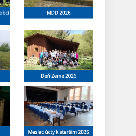
 obci
MDD 2026
Deň Zeme 2026
Mesiac úcty k starším 2025