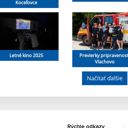
Koceľovce
Letné kino 2025
Previerky pripravenost
Vlachovo
Načítať ďalšie
Rýchle odkazy