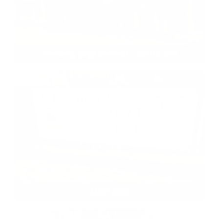
Previerky pripravenosti v obci Rudná
MDD 2026