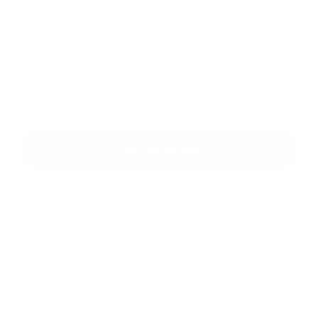
Príloha:
Príloha
*
povinné položky
*
Oboznámil som sa so
spracúvaním osobných údajov
Google reCaptcha Response
Odoslať správu
Rýchle odkazy
Aktuality
História
Fotogaléria
Kontakty