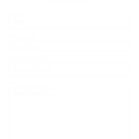
Napíšte nám
Meno
Priezvisko
E-mailová adresa
*
Meno:
*
Priezvisko:
*
E-mailová adresa:
Text vašej správy...
*
Text vašej správy: