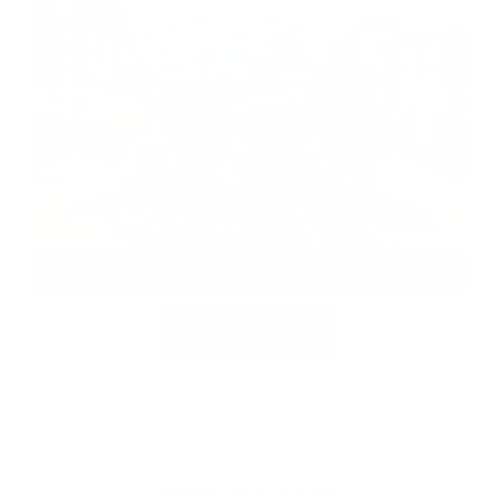
Taktické cvičenie DHZO Koceľovce
Načítať ďalšie