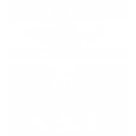
Členská schôdza DHZO Koceľovce