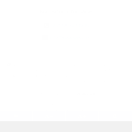
Kontaktné informácie
+421 58 793 19 15
info@kocelovce.sk
využite možnosť získavania aktuálnych informácií s využitím RSS
,
CMS systém (redakčný) systém ECHELON 2,
Mapa stránok
,
web portál
,
webhosting
,
webex.digital, s.r.o.
,
domény
,
registrácia domény
,
spoločnosť webex.digital, s.r.o.
,
technický prevádzkovateľ
Posledná aktualizácia:
05.08.2026
Vytlačiť stránku
|
Vyhlásenie o prístupnosti
Autorské práva
|
Cookies
.
.
.
.
.
.
webdesign
|