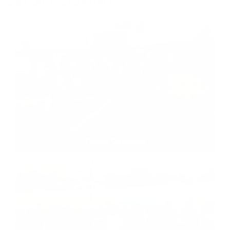
Zoznam fotogalérií:
Dolná Strehová