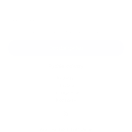
Príloha
*
povinné položky
*
Oboznámil som sa so
spracúvaním osobných údajov
Google reCaptcha Response
Odoslať správu
Rýchle odkazy
Aktuality
História
Fotogaléria
Kontakty
Kontaktné informácie