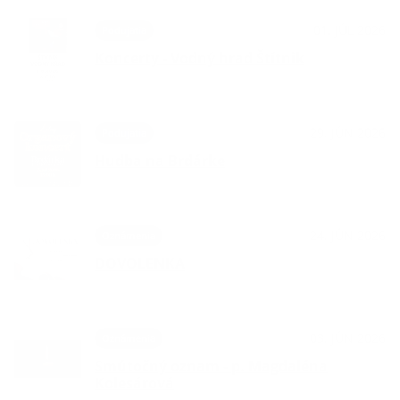
01. JÚL 2026
Podujatia
Koncerty - Vodný hrad Štítnik
29. JÚN 2026
Podujatia
Hudba na Brdárke
24. JÚN 2026
Oznámenia
DOVOLENKA
03. JÚN 2026
Oznámenia
Smútočný oznam - p. Magdaléna
Kolesárová