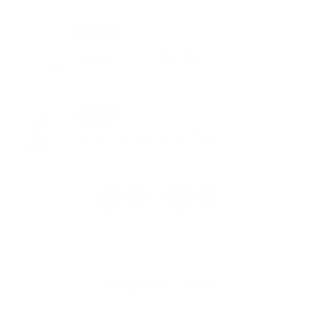
29. MÁJ 2026
Podujatia
Medzinárodný deň detí
27. MÁJ 2026
Podujatia
Turistický výstup na Ždiar
1
2
16
>
...
Napíšte nám
Meno
Priezvisko
E-mailová adresa
*
Meno: