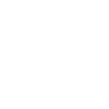
*
Priezvisko:
*
E-mailová adresa:
Text vašej správy...
*
Text vašej správy:
Príloha: