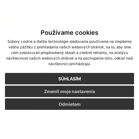
23. JÚL 2026
Podujatia
Štítnické hradné hry
Používame cookies
Súbory cookie a ďalšie technológie sledovania používame na zlepšenie
20. JÚL 2026
Oznámenia
vášho zážitku z prehliadania našich webových stránok, na to, aby sme
Znovuotvorenie pošty
vám zobrazovali prispôsobený obsah a cielené reklamy, na analýzu
návštevnosti našich webových stránok a na pochopenie toho, odkiaľ naši
návštevníci prichádzajú.
13. JÚL 2026
Aktuality
SÚHLASÍM
Dolná Strehová
Zmeniť moje nastavenia
Odmietam
08. JÚL 2026
Aktuality
Informácie k voľbám