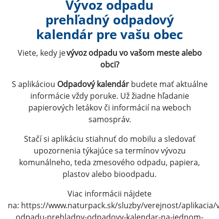
Vývoz odpadu
prehľadný odpadový
kalendár pre vašu obec
Viete, kedy je
vývoz odpadu vo vašom meste alebo
obci?
S aplikáciou
Odpadový kalendár
budete mať aktuálne
informácie vždy poruke. Už žiadne hľadanie
papierových letákov či informácií na weboch
samospráv.
Stačí si aplikáciu stiahnuť do mobilu a sledovať
upozornenia týkajúce sa termínov vývozu
komunálneho, teda zmesového odpadu, papiera,
plastov alebo bioodpadu.
Viac informácii nájdete
na: https://www.naturpack.sk/sluzby/verejnost/aplikacia/
odpadu-prehladny-odpadovy-kalendar-na-jednom-