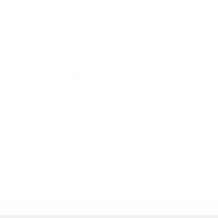
Kontaktné informácie
+421 58 793 19 15
info@kocelovce.sk
využite možnosť získavania aktuálnych informácií s využitím RSS
,
CMS systém (redakčný) systém ECHELON 2,
Mapa stránok
,
web portál
,
webhosting
,
webex.digital, s.r.o.
,
domény
,
registrácia domény
,
spoločnosť webex.digital, s.r.o.
,
technický prevádzkovateľ
Posledná aktualizácia:
05.08.2026
Vytlačiť stránku
|
Vyhlásenie o prístupnosti
Autorské práva
|
Cookies
.
.
.
.
.
.