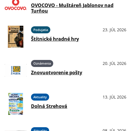
OVOCOVO - Muštáreň Jablonov nad
Turňou
23. JÚL 2026
Podujatia
Štítnické hradné hry
20. JÚL 2026
Oznámenia
Znovuotvorenie pošty
13. JÚL 2026
Aktuality
Dolná Strehová
08. JÚL 2026
Aktuality