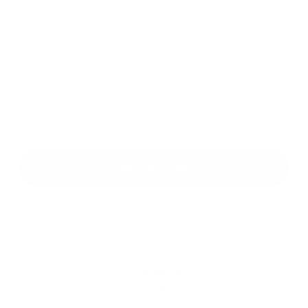
Príloha:
Príloha
*
povinné položky
*
Oboznámil som sa so
spracúvaním osobných údajov
Google reCaptcha Response
Odoslať správu
Rýchle odkazy
Aktuality
História
Fotogaléria
Kontakty