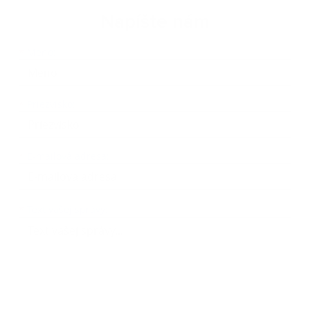
Napíšte nám
Meno
Priezvisko
E-mailová adresa
*
Meno:
*
Priezvisko:
*
E-mailová adresa:
Text vašej správy...
*
Text vašej správy: