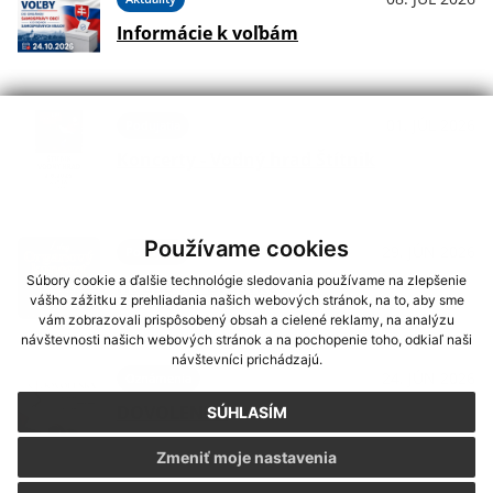
Informácie k voľbám
01. JÚL 2026
Podujatia
Koncerty - Vodný hrad Štítnik
Používame cookies
29. JÚN 2026
Podujatia
Súbory cookie a ďalšie technológie sledovania používame na zlepšenie
Hudba na Brdárke
vášho zážitku z prehliadania našich webových stránok, na to, aby sme
vám zobrazovali prispôsobený obsah a cielené reklamy, na analýzu
návštevnosti našich webových stránok a na pochopenie toho, odkiaľ naši
návštevníci prichádzajú.
24. JÚN 2026
Oznámenia
DOVOLENKA
SÚHLASÍM
Zmeniť moje nastavenia