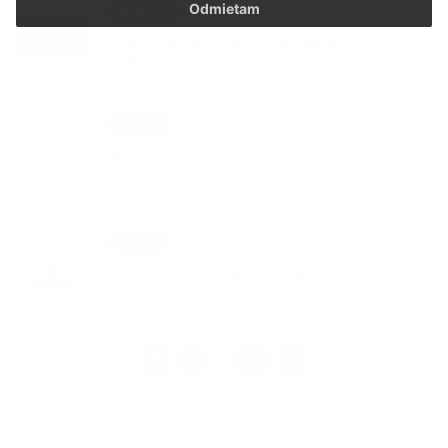
Odmietam
03. JÚN 2026
Oznámenia
Smútočný oznam - p. Magdaléna
Kolesárová
29. MÁJ 2026
Podujatia
Medzinárodný deň detí
27. MÁJ 2026
Podujatia
Turistický výstup na Ždiar
1
2
16
>
...