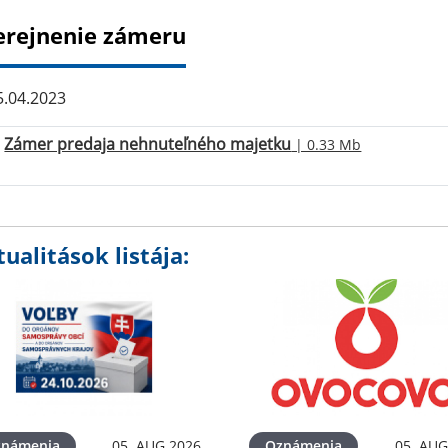
erejnenie zámeru
.04.2023
Zámer predaja nehnuteľného majetku
| 0.33 Mb
ualitások listája:
známenia
05. AUG 2026
Oznámenia
05. AUG