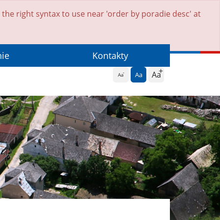
he right syntax to use near 'order by poradie desc' at
nie
Kontakty
Aa
Aa
Aa