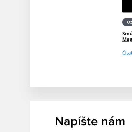
O
Smú
Mag
Číta
Napíšte nám