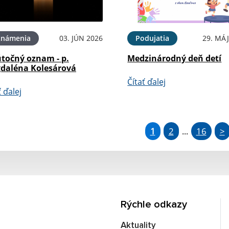
známenia
03. JÚN 2026
Podujatia
29. MÁJ
točný oznam - p.
Medzinárodný deň detí
daléna Kolesárová
Čítať ďalej
ť ďalej
1
2
16
>
...
Rýchle odkazy
Aktuality