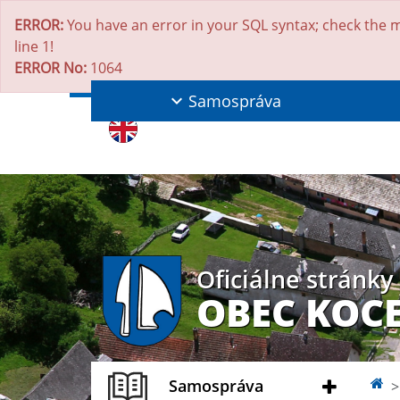
ERROR:
You have an error in your SQL syntax; check the m
line 1!
ERROR No:
1064
Samospráva
Oficiálne stránky
OBEC KOC
Samospráva