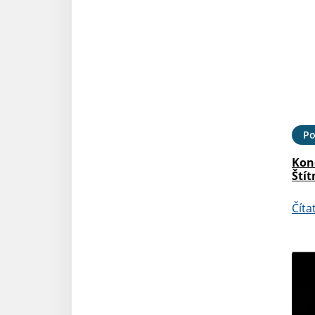
Po
Kon
Štít
Číta