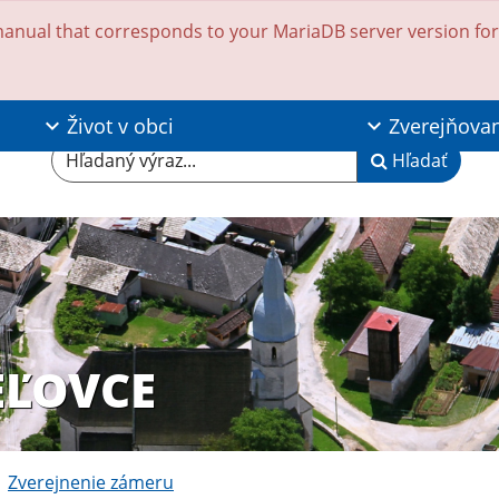
anual that corresponds to your MariaDB server version for t
Život v obci
Zverejňova
Hľadaný výraz...
Hľadať
EĽOVCE
Zverejnenie zámeru