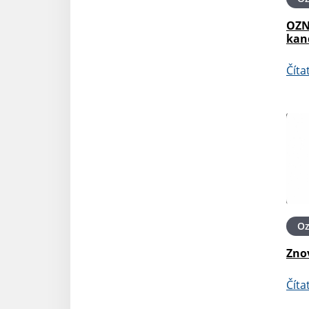
OZN
kan
Číta
O
Zno
Číta