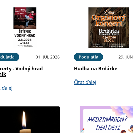
dujatia
01. JÚL 2026
Podujatia
29. JÚ
certy - Vodný hrad
Hudba na Brdárke
nik
Čítať ďalej
ť ďalej