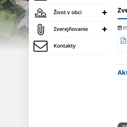
Zv
Život v obci
05
Zverejňovanie
Kontakty
Akt
O