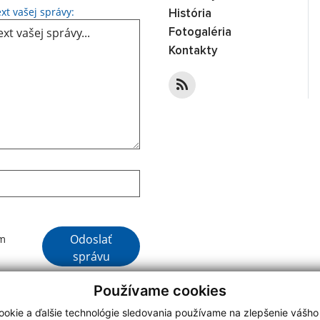
Text vašej správy...
xt vašej správy:
História
Fotogaléria
Kontakty
Google reCaptcha Response
Odoslať
ím
správu
Používame cookies
okie a ďalšie technológie sledovania používame na zlepšenie vášho