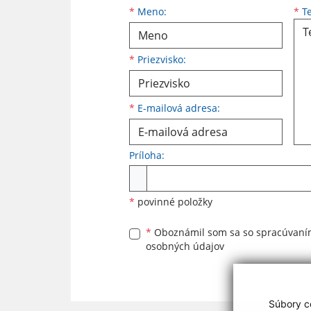
Meno
Priezvisko
E-mailová adresa
*
Meno:
*
Te
*
Priezvisko:
*
E-mailová adresa:
Príloha:
Príloha
*
povinné položky
*
Oboznámil som sa so
spracúvan
osobných údajov
Súbory co