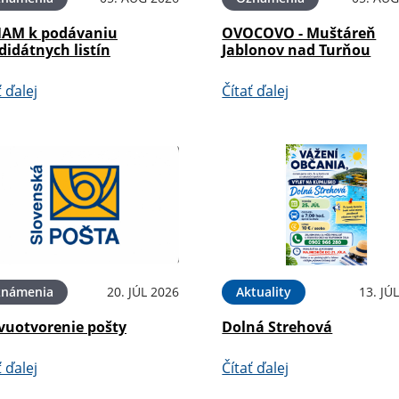
AM k podávaniu
OVOCOVO - Muštáreň
didátnych listín
Jablonov nad Turňou
ť ďalej
Čítať ďalej
známenia
20. JÚL 2026
Aktuality
13. JÚ
vuotvorenie pošty
Dolná Strehová
ť ďalej
Čítať ďalej