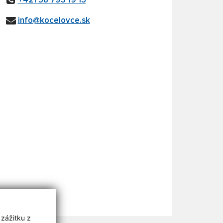
+421 58 793 19 15
info@kocelovce.sk
 zážitku z