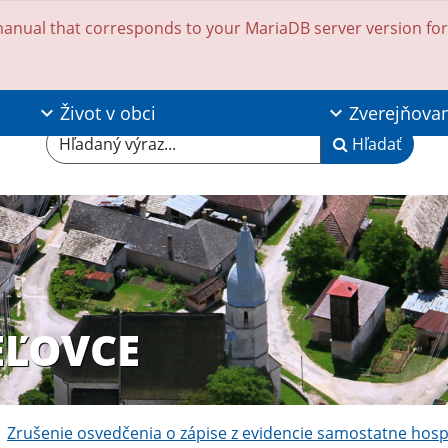
anual that corresponds to your MariaDB server version for t
Život v obci
Zverejňova
Hľadaný výraz...
Hľadať
EĽOVCE
Zrušenie osvedčenia o zápise z evidencie samostatne hos