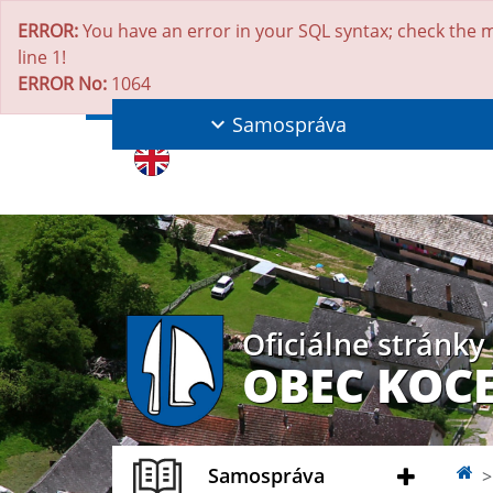
ERROR:
You have an error in your SQL syntax; check the m
line 1!
ERROR No:
1064
Samospráva
Oficiálne stránky
OBEC KOC
Samospráva