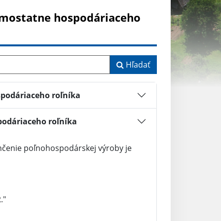
samostatne hospodáriaceho
Hľadať
spodáriaceho roľníka
podáriaceho roľníka
nčenie poľnohospodárskej výroby je
."