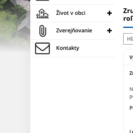
Zr
Život v obci
ro
Zverejňovanie
Hľad
Kontakty
V
Z
N
p
P
L