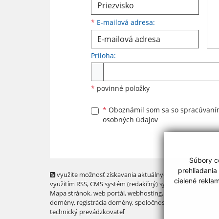
*
E-mailová adresa:
Príloha:
Príloha
*
povinné položky
*
Oboznámil som sa so
spracúvan
osobných údajov
Súbory co
prehliadania
využite možnosť získavania aktuálnych informácií s
cielené rekla
využitím RSS
, CMS systém (redakčný) systém ECHELON 2,
Mapa stránok
,
web portál
,
webhosting
,
webex.digital, s.r.o
domény
,
registrácia domény
,
spoločnosť webex.digital, s.r.
technický prevádzkovateľ