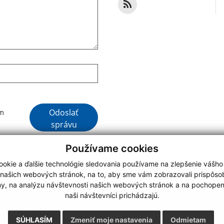
Google reCaptcha Response
Odoslať
ím
správu
Používame cookies
okie a ďalšie technológie sledovania používame na zlepšenie vášho
 našich webových stránok, na to, aby sme vám zobrazovali prispôs
my, na analýzu návštevnosti našich webových stránok a na pochopeni
webdesign
|
naši návštevníci prichádzajú.
.
,
o.
,
SÚHLASÍM
Zmeniť moje nastavenia
Odmietam