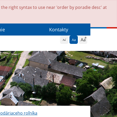
he right syntax to use near 'order by poradie desc' at
nie
Kontakty
Aa
Aa
Aa
podáriaceho roľníka