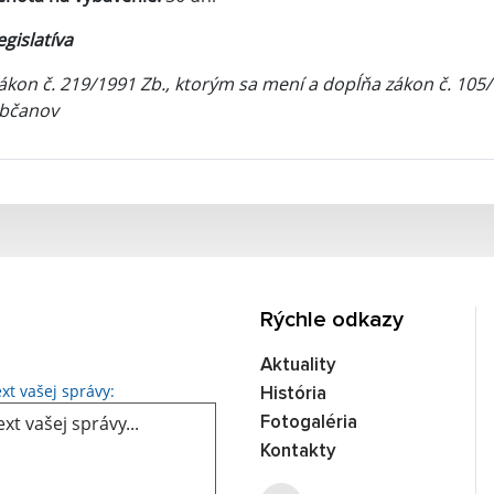
egislatíva
ákon č. 219/1991 Zb., ktorým sa mení a dopĺňa zákon č. 10
bčanov
Rýchle odkazy
Aktuality
Text vašej správy...
xt vašej správy:
História
Fotogaléria
Kontakty