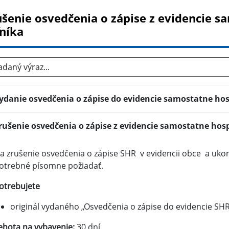
ušenie osvedčenia o zápise z evidencie 
ľníka
aný výraz...
ydanie osvedčenia o zápise do evidencie samostatne ho
rušenie osvedčenia o zápise z evidencie samostatne hos
a zrušenie osvedčenia o zápise SHR v evidencii obce a uko
otrebné písomne požiadať.
otrebujete
originál vydaného „Osvedčenia o zápise do evidencie SHR
ehota na vybavenie:
30 dní