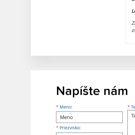
L
Z
o
Napíšte nám
Meno
Priezvisko
E-mailová adresa
*
Meno:
*
Te
*
Priezvisko: