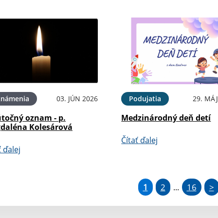
známenia
03. JÚN 2026
Podujatia
29. MÁJ
točný oznam - p.
Medzinárodný deň detí
daléna Kolesárová
Čítať ďalej
ť ďalej
1
2
16
>
...