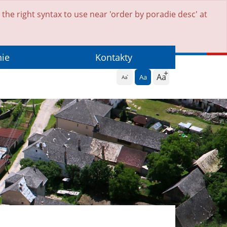
he right syntax to use near 'order by poradie desc' at
nie
Kontakty
Aa
Aa
Aa