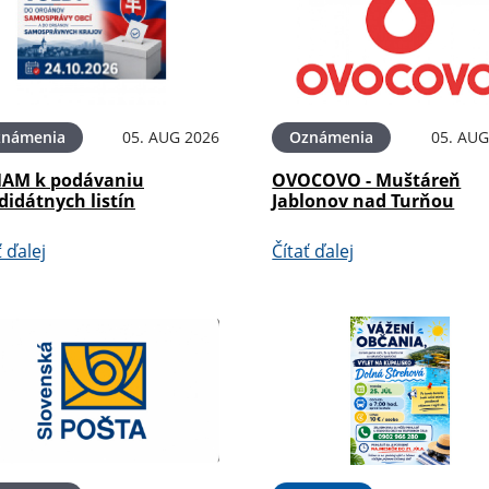
známenia
05. AUG 2026
Oznámenia
05. AUG
AM k podávaniu
OVOCOVO - Muštáreň
didátnych listín
Jablonov nad Turňou
ť ďalej
Čítať ďalej