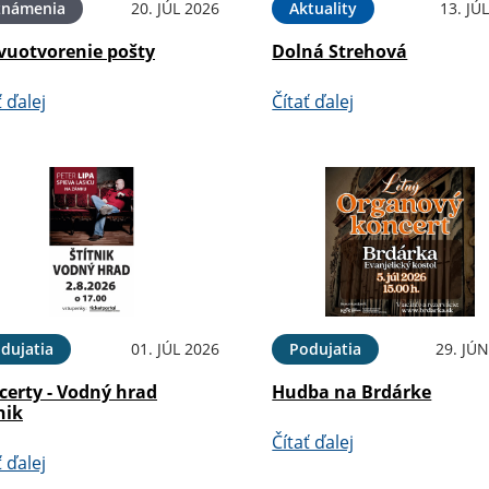
známenia
20. JÚL 2026
Aktuality
13. JÚ
vuotvorenie pošty
Dolná Strehová
ť ďalej
Čítať ďalej
dujatia
01. JÚL 2026
Podujatia
29. JÚ
certy - Vodný hrad
Hudba na Brdárke
nik
Čítať ďalej
ť ďalej