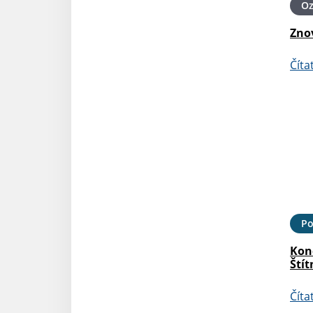
O
Zno
Číta
Po
Kon
Štít
Číta