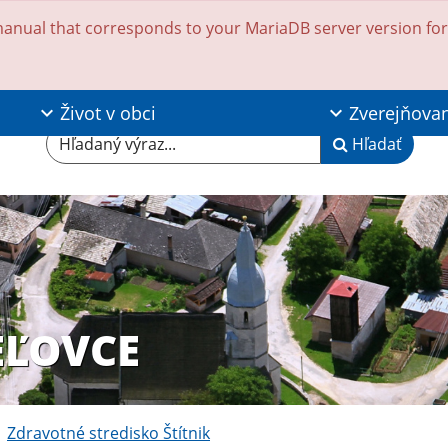
anual that corresponds to your MariaDB server version for t
Život v obci
Zverejňova
Hľadaný výraz...
Hľadať
EĽOVCE
Zdravotné stredisko Štítnik