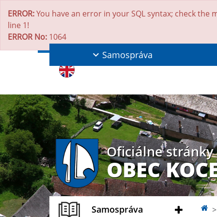
ERROR:
You have an error in your SQL syntax; check the m
line 1!
ERROR No:
1064
Samospráva
Oficiálne stránky
OBEC KOC
Samospráva