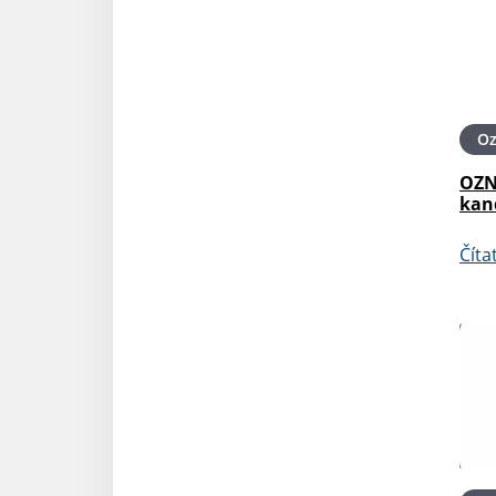
O
OZN
kan
Číta