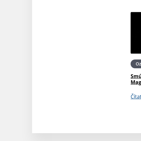
O
Smú
Mag
Číta