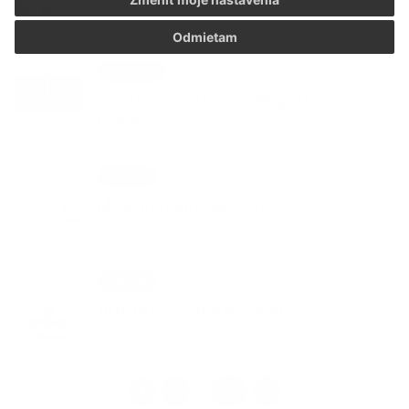
Odmietam
Oznámenia
03. JÚN 2026
Smútočný oznam - p. Magdaléna
Kolesárová
Podujatia
29. MÁJ 2026
Medzinárodný deň detí
Podujatia
27. MÁJ 2026
Turistický výstup na Ždiar
1
2
16
>
...