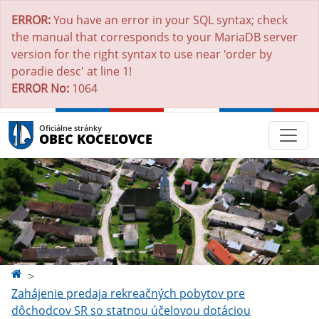
ERROR:
You have an error in your SQL syntax; check
the manual that corresponds to your MariaDB server
version for the right syntax to use near 'order by
poradie desc' at line 1!
ERROR No:
1064
Oficiálne stránky
OBEC KOCEĽOVCE
Zahájenie predaja rekreačných pobytov pre
dôchodcov SR so statnou účelovou dotáciou