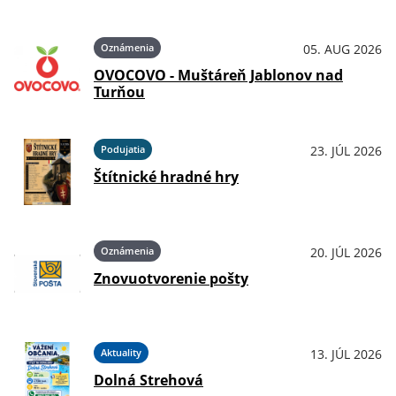
Oznámenia
05. AUG 2026
OVOCOVO - Muštáreň Jablonov nad
Turňou
Podujatia
23. JÚL 2026
Štítnické hradné hry
Oznámenia
20. JÚL 2026
Znovuotvorenie pošty
Aktuality
13. JÚL 2026
Dolná Strehová