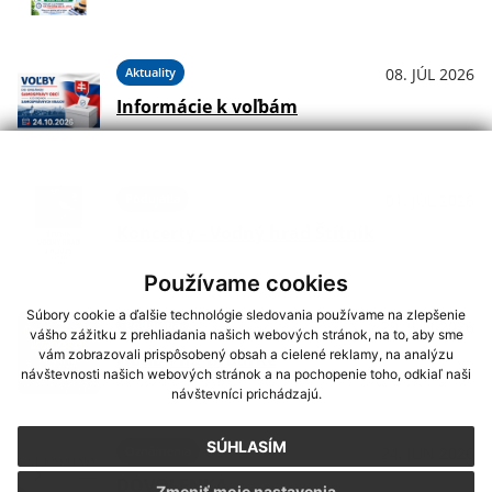
Aktuality
08. JÚL 2026
Informácie k voľbám
Podujatia
01. JÚL 2026
Koncerty - Vodný hrad Štítnik
Používame cookies
Súbory cookie a ďalšie technológie sledovania používame na zlepšenie
Podujatia
29. JÚN 2026
vášho zážitku z prehliadania našich webových stránok, na to, aby sme
vám zobrazovali prispôsobený obsah a cielené reklamy, na analýzu
Hudba na Brdárke
návštevnosti našich webových stránok a na pochopenie toho, odkiaľ naši
návštevníci prichádzajú.
SÚHLASÍM
Oznámenia
24. JÚN 2026
DOVOLENKA
Zmeniť moje nastavenia