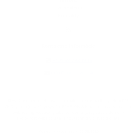
História
Fotogaléria
Kontakty
Kontaktné informácie
+421 58 793 19 15
info@kocelovce.sk
využite možnosť získavania aktuálnych informácií s využitím RSS
,
CMS systém (redakčný) systém ECHELON 2,
Mapa stránok
,
web portál
,
webhosting
,
webex.digital, s.r.o.
,
domény
,
registrácia domény
,
spoločnosť webex.digital, s.r.o.
,
technický prevádzkovateľ
Posledná aktualizácia:
05.08.2026