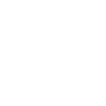
Napíšte nám
Meno
Priezvisko
E-mailová adresa
*
Meno:
*
Priezvisko:
*
E-mailová adresa:
Text vašej správy...
*
Text vašej správy: