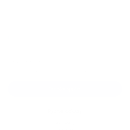
Príloha:
Príloha
*
povinné položky
*
Oboznámil som sa so
spracúvaním osobných údajov
Google reCaptcha Response
Odoslať správu
Rýchle odkazy
Aktuality