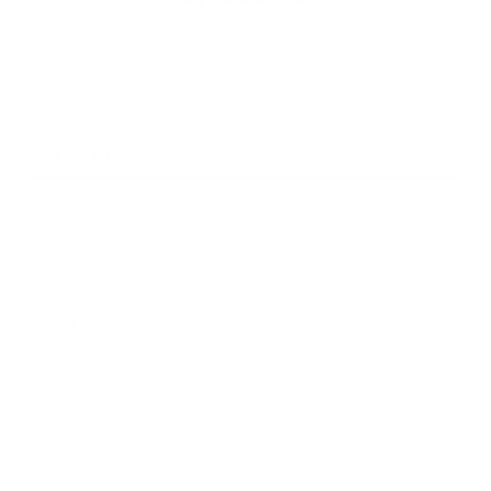
Meno
Priezvisko
E-mailová adresa
*
Meno:
*
Priezvisko:
*
E-mailová adresa:
Text vašej správy...
*
Text vašej správy: