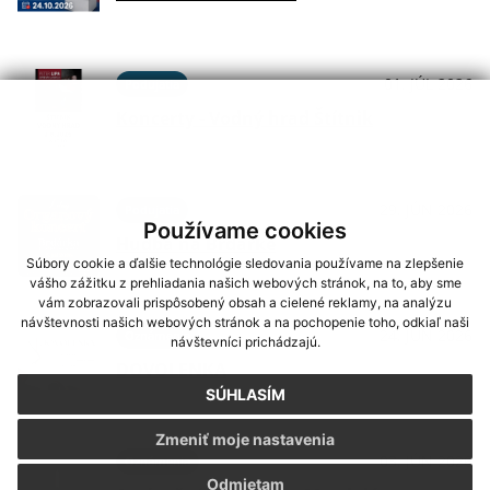
01. JÚL 2026
Podujatia
Koncerty - Vodný hrad Štítnik
29. JÚN 2026
Podujatia
Používame cookies
Hudba na Brdárke
Súbory cookie a ďalšie technológie sledovania používame na zlepšenie
vášho zážitku z prehliadania našich webových stránok, na to, aby sme
vám zobrazovali prispôsobený obsah a cielené reklamy, na analýzu
návštevnosti našich webových stránok a na pochopenie toho, odkiaľ naši
24. JÚN 2026
Oznámenia
návštevníci prichádzajú.
DOVOLENKA
SÚHLASÍM
Zmeniť moje nastavenia
03. JÚN 2026
Oznámenia
Odmietam