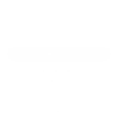
Príloha:
Príloha
*
povinné položky
*
Oboznámil som sa so
spracúvaním osobných údajov
Google reCaptcha Response
Odoslať správu
Rýchle odkazy
Aktuality
História
Fotogaléria
Kontakty