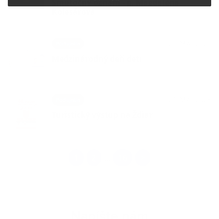
Smútočný oznam - p. Magdaléna
Kolesárová
29. MÁJ 2026
Podujatia
Medzinárodný deň detí
27. MÁJ 2026
Podujatia
Turistický výstup na Ždiar
1
2
16
>
...
Napíšte nám