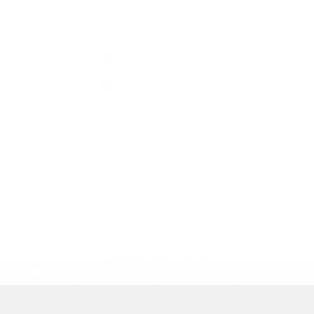
Kontaktné informácie
+421 58 793 19 15
info@kocelovce.sk
využite možnosť získavania aktuálnych informácií s využitím RSS
,
CMS systém (redakčný) systém ECHELON 2,
Mapa stránok
,
web portál
,
webhosting
,
webex.digital, s.r.o.
,
domény
,
registrácia domény
,
spoločnosť webex.digital, s.r.o.
,
technický prevádzkovateľ
Posledná aktualizácia:
05.08.2026
Vytlačiť stránku
|
Vyhlásenie o prístupnosti
Autorské práva
|
Cookies
.
.
.
.
.
.
webdesign
|