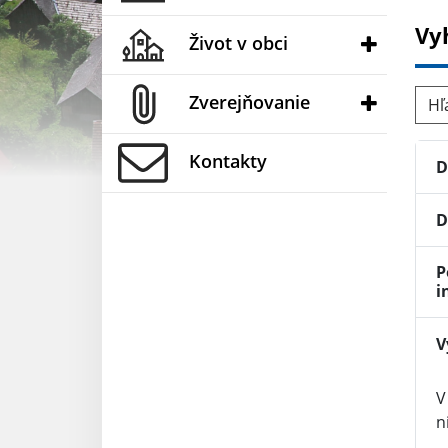
Vy
Život v obci
Hľad
Zverejňovanie
Kontakty
D
D
P
i
V
V
n