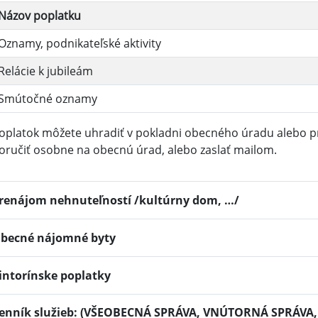
Názov poplatku
Oznamy, podnikateľské aktivity
Relácie k jubileám
Smútočné oznamy
oplatok môžete uhradiť v pokladni obecného úradu alebo p
oručiť osobne na obecnú úrad, alebo zaslať mailom.
renájom nehnuteľností /kultúrny dom, …/
becné nájomné byty
intorínske poplatky
enník služieb: (VŠEOBECNÁ SPRÁVA, VNÚTORNÁ SPRÁV