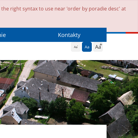
he right syntax to use near 'order by poradie desc' at
nie
Kontakty
Aa
Aa
Aa