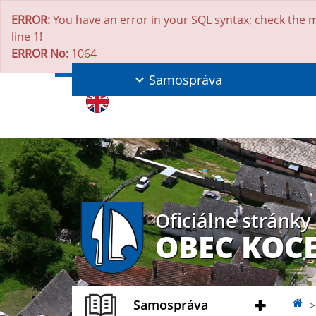
ERROR:
You have an error in your SQL syntax; check the m
line 1!
ERROR No:
1064
Samospráva
Oficiálne stránky
OBEC KOC
Samospráva