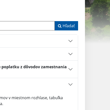
Hľadať
e poplatku z dôvodov zamestnania
amov v miestnom rozhlase, tabuľka
a.