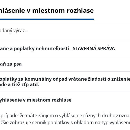
hlásenie v miestnom rozhlase
aný výraz...
ane a poplatky nehnuteľností - STAVEBNÁ SPRÁVA
aň za psa
oplatky za komunálny odpad vrátane žiadosti o zníženi
nde a tiež zťp atď.
yhlásenie v miestnom rozhlase
 prípade, že máte záujem o vyhlásenie rôznych druhov ozn
ižšie zobrazuje cenník poplatkov s ohľadom na typ vyhláseni