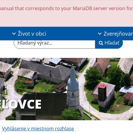
anual that corresponds to your MariaDB server version for t
Život v obci
Zverejňova
Hľadaný výraz...
Hľadať
EĽOVCE
Vyhlásenie v miestnom rozhlase