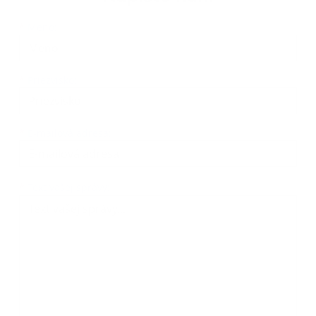
Meno
Priezvisko
E-mailová adresa
*
Meno:
*
Priezvisko:
*
E-mailová adresa:
Text vašej správy...
*
Text vašej správy: