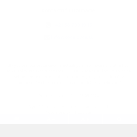
Kontaktné informácie
+421 58 793 19 15
info@kocelovce.sk
využite možnosť získavania aktuálnych informácií s využitím RSS
,
CMS systém (redakčný) systém ECHELON 2,
Mapa stránok
,
web portál
,
webhosting
,
webex.digital, s.r.o.
,
domény
,
registrácia domény
,
spoločnosť webex.digital, s.r.o.
,
technický prevádzkovateľ
Posledná aktualizácia:
05.08.2026
Vytlačiť stránku
|
Vyhlásenie o prístupnosti
Autorské práva
|
Cookies
.
.
.
.
.
.
webdesign
|