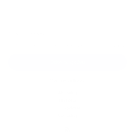
Príloha:
Príloha
*
povinné položky
*
Oboznámil som sa so
spracúvaním osobných údajov
Google reCaptcha Response
Odoslať správu
Rýchle odkazy
Aktuality
História
Fotogaléria
Kontakty