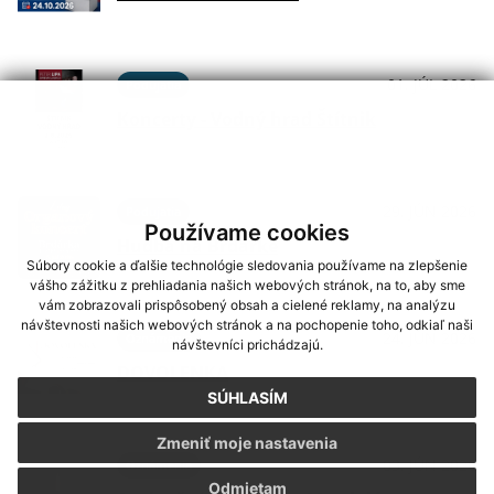
01. JÚL 2026
Podujatia
Koncerty - Vodný hrad Štítnik
29. JÚN 2026
Podujatia
Používame cookies
Hudba na Brdárke
Súbory cookie a ďalšie technológie sledovania používame na zlepšenie
vášho zážitku z prehliadania našich webových stránok, na to, aby sme
vám zobrazovali prispôsobený obsah a cielené reklamy, na analýzu
návštevnosti našich webových stránok a na pochopenie toho, odkiaľ naši
24. JÚN 2026
Oznámenia
návštevníci prichádzajú.
DOVOLENKA
SÚHLASÍM
Zmeniť moje nastavenia
03. JÚN 2026
Oznámenia
Odmietam