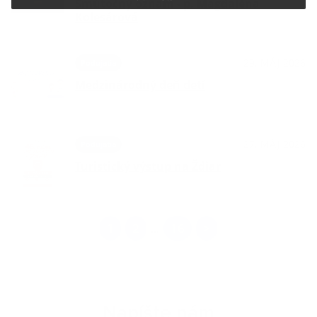
Smútočný oznam - p. Magdaléna
Kolesárová
29. MÁJ 2026
Podujatia
Medzinárodný deň detí
27. MÁJ 2026
Podujatia
Turistický výstup na Ždiar
1
2
16
>
...
Napíšte nám