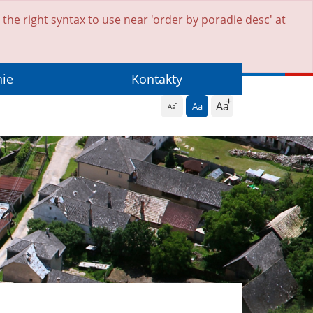
he right syntax to use near 'order by poradie desc' at
nie
Kontakty
Aa
Aa
Aa