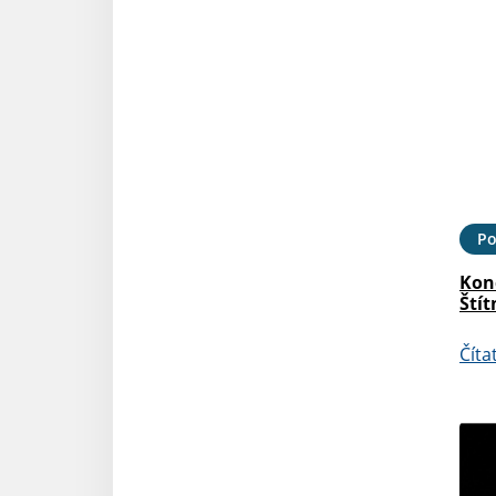
Po
Kon
Štít
Číta