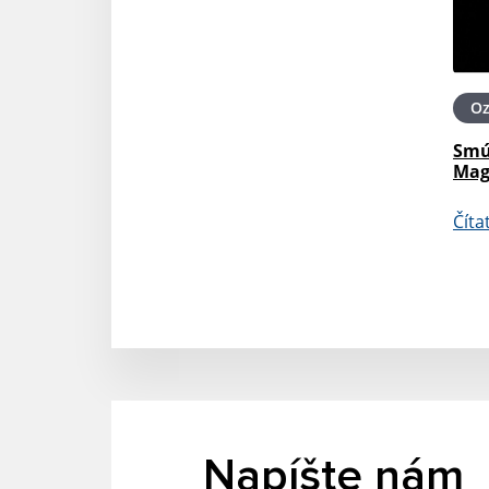
O
Smú
Mag
Číta
Napíšte nám