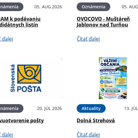
známenia
05. AUG 2026
Oznámenia
05. AUG
AM k podávaniu
OVOCOVO - Muštáreň
didátnych listín
Jablonov nad Turňou
ť ďalej
Čítať ďalej
známenia
20. JÚL 2026
Aktuality
13. JÚ
vuotvorenie pošty
Dolná Strehová
ť ďalej
Čítať ďalej