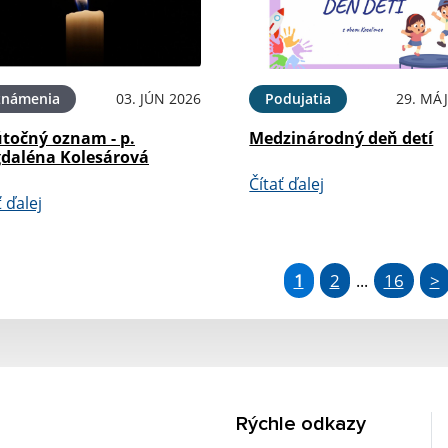
známenia
03. JÚN 2026
Podujatia
29. MÁJ
točný oznam - p.
Medzinárodný deň detí
daléna Kolesárová
Čítať ďalej
ť ďalej
1
2
16
>
...
Rýchle odkazy