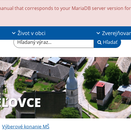
anual that corresponds to your MariaDB server version for t
Život v obci
Zverejňova
Hľadaný výraz...
Hľadať
EĽOVCE
Výberové konanie MŠ