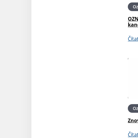
O
OZN
kan
Číta
O
Zno
Číta