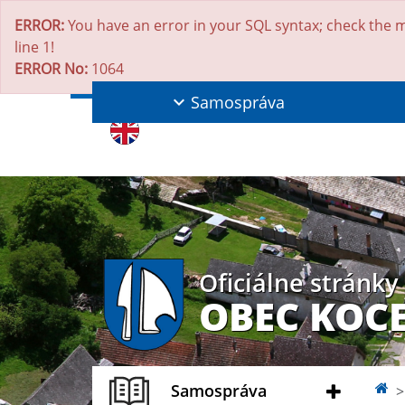
ERROR:
You have an error in your SQL syntax; check the m
line 1!
ERROR No:
1064
Samospráva
Oficiálne stránky
OBEC KOC
Samospráva