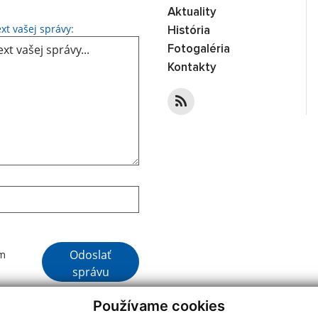
Aktuality
Text vašej správy...
xt vašej správy:
História
Fotogaléria
Kontakty
Google reCaptcha Response
Odoslať
ím
správu
Používame cookies