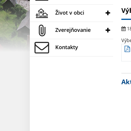
Vý
Život v obci
18
Zverejňovanie
Výb
Kontakty
Akt