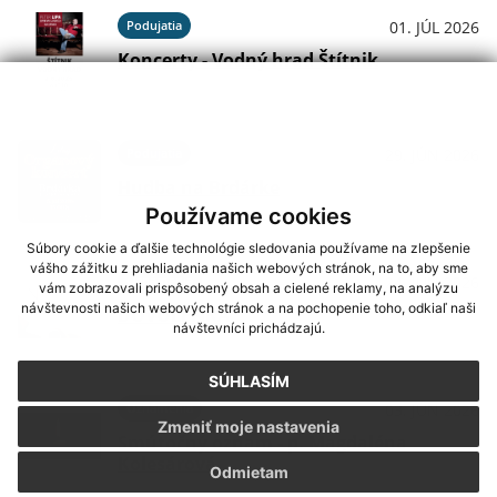
Podujatia
01. JÚL 2026
Koncerty - Vodný hrad Štítnik
Podujatia
29. JÚN 2026
Hudba na Brdárke
Používame cookies
Súbory cookie a ďalšie technológie sledovania používame na zlepšenie
vášho zážitku z prehliadania našich webových stránok, na to, aby sme
Oznámenia
24. JÚN 2026
vám zobrazovali prispôsobený obsah a cielené reklamy, na analýzu
návštevnosti našich webových stránok a na pochopenie toho, odkiaľ naši
DOVOLENKA
návštevníci prichádzajú.
SÚHLASÍM
Oznámenia
03. JÚN 2026
Zmeniť moje nastavenia
Smútočný oznam - p. Magdaléna
Kolesárová
Odmietam