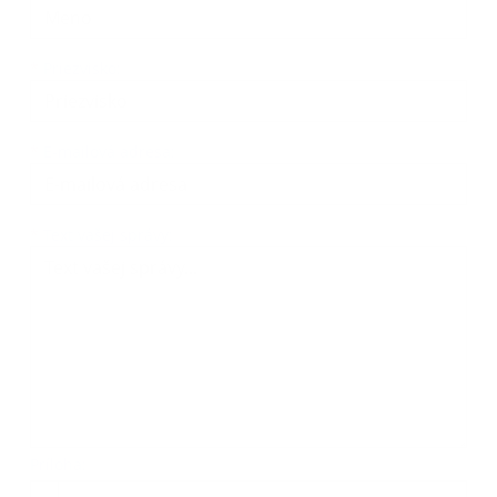
*
Priezvisko:
*
E-mailová adresa:
Text vašej správy...
*
Text vašej správy:
Príloha:
Príloha