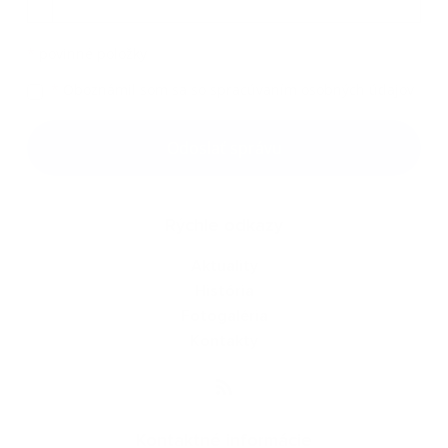
*
povinné položky
*
Oboznámil som sa so
spracúvaním osobných údajov
Google reCaptcha Response
Odoslať správu
Rýchle odkazy
Aktuality
História
Fotogaléria
Kontakty
Kontaktné informácie