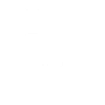
Podujatia
29. MÁJ 2026
Medzinárodný deň detí
Podujatia
27. MÁJ 2026
Turistický výstup na Ždiar
1
2
16
>
...
Napíšte nám
Meno
Priezvisko
E-mailová adresa
*
Meno: