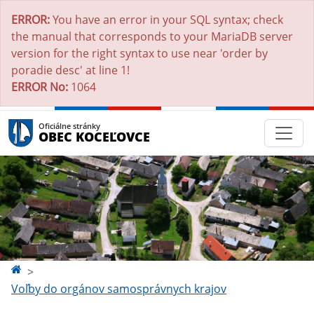
ERROR:
You have an error in your SQL syntax; check
the manual that corresponds to your MariaDB server
version for the right syntax to use near 'order by
poradie desc' at line 1!
ERROR No:
1064
Oficiálne stránky
OBEC KOCEĽOVCE
Voľby do orgánov samosprávnych krajov