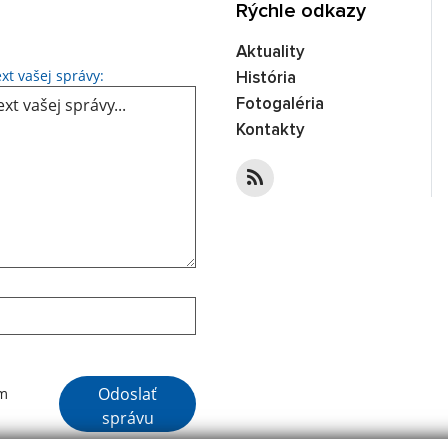
Rýchle odkazy
Aktuality
Text vašej správy...
xt vašej správy:
História
Fotogaléria
Kontakty
Google reCaptcha Response
Odoslať
ím
správu