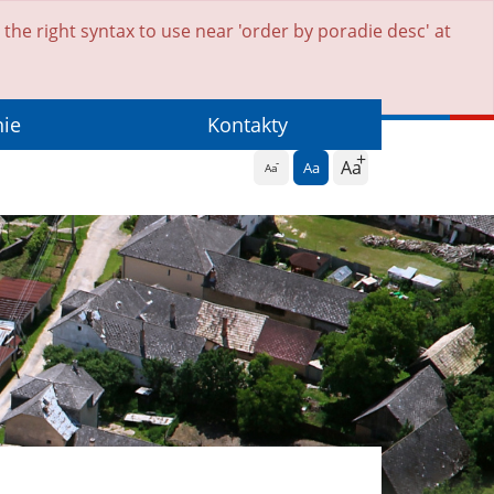
he right syntax to use near 'order by poradie desc' at
nie
Kontakty
Aa
Aa
Aa