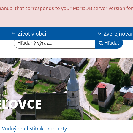
anual that corresponds to your MariaDB server version for t
Život v obci
Zverejňova
Hľadaný výraz...
Hľadať
EĽOVCE
Vodný hrad Štítnik - koncerty