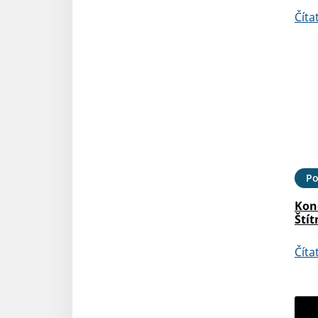
Číta
Po
Kon
Štít
Číta