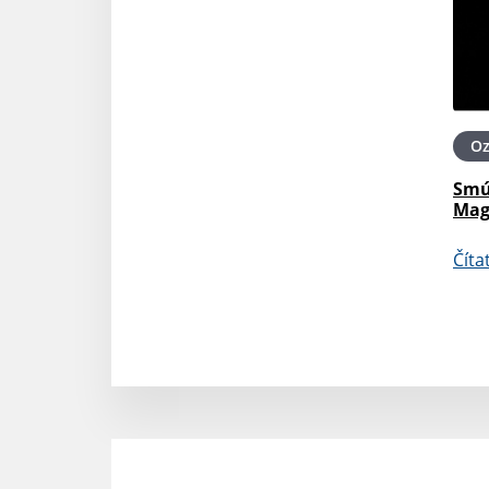
O
Smú
Mag
Číta