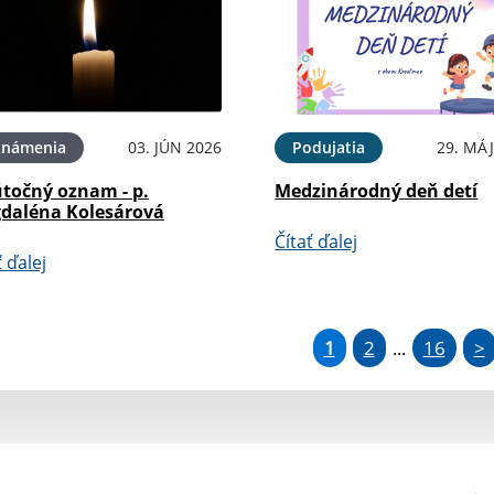
známenia
03. JÚN 2026
Podujatia
29. MÁJ
točný oznam - p.
Medzinárodný deň detí
daléna Kolesárová
Čítať ďalej
ť ďalej
1
2
16
>
...