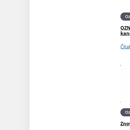
O
OZN
kan
Číta
O
Zno