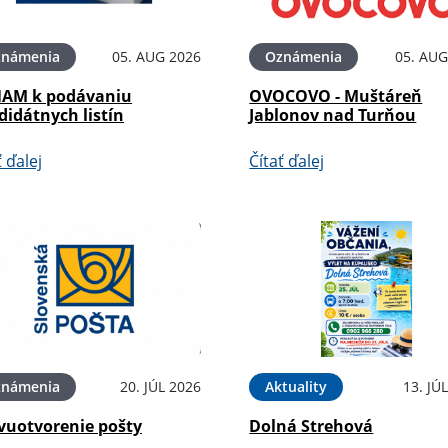
známenia
05. AUG 2026
Oznámenia
05. AUG
AM k podávaniu
OVOCOVO - Muštáreň
didátnych listín
Jablonov nad Turňou
ť ďalej
Čítať ďalej
známenia
20. JÚL 2026
Aktuality
13. JÚ
vuotvorenie pošty
Dolná Strehová