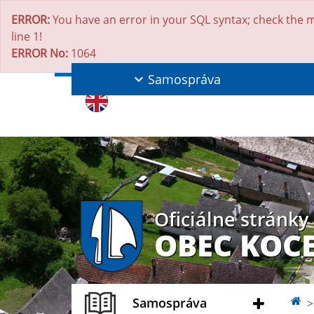
ERROR:
You have an error in your SQL syntax; check the m
line 1!
ERROR No:
1064
Samospráva
Oficiálne stránky
OBEC KOC
Samospráva