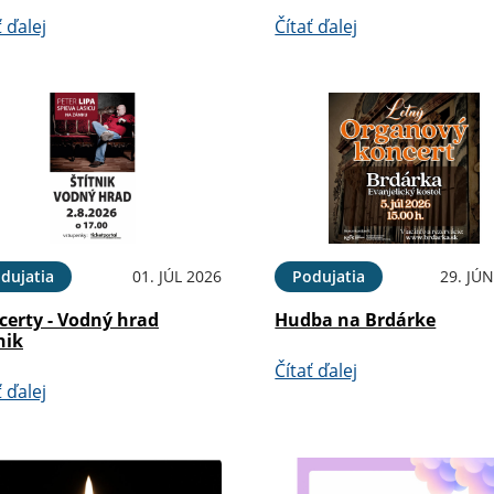
ť ďalej
Čítať ďalej
dujatia
01. JÚL 2026
Podujatia
29. JÚ
certy - Vodný hrad
Hudba na Brdárke
nik
Čítať ďalej
ť ďalej