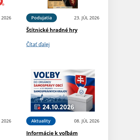
 2026
Podujatia
23. JÚL 2026
Štítnické hradné hry
Čítať ďalej
L 2026
Aktuality
08. JÚL 2026
Informácie k voľbám