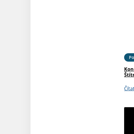
Po
Kon
Štít
Číta