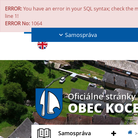
ERROR:
You have an error in your SQL syntax; check the m
line 1!
ERROR No:
1064
Samospráva
Oficiálne stránky
OBEC KOC
Samospráva