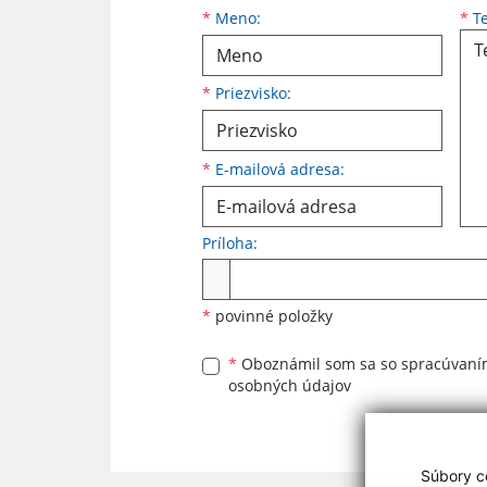
Meno
Priezvisko
E-mailová adresa
*
Meno:
*
Te
*
Priezvisko:
*
E-mailová adresa:
Príloha:
Príloha
*
povinné položky
*
Oboznámil som sa so
spracúvan
osobných údajov
Súbory co