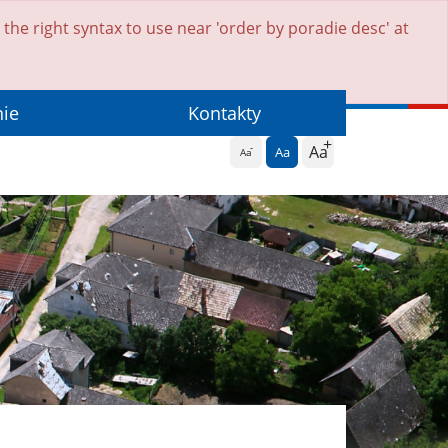
he right syntax to use near 'order by poradie desc' at
nie
Kontakty
Aa
Aa
Aa