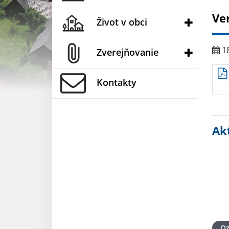
Ve
Život v obci
18
Zverejňovanie
Kontakty
Akt
O