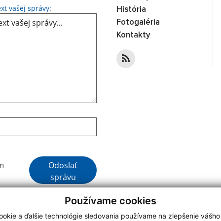
Text vašej správy...
xt vašej správy:
História
Fotogaléria
Kontakty
Google reCaptcha Response
Odoslať
ím
správu
Používame cookies
okie a ďalšie technológie sledovania používame na zlepšenie vášho