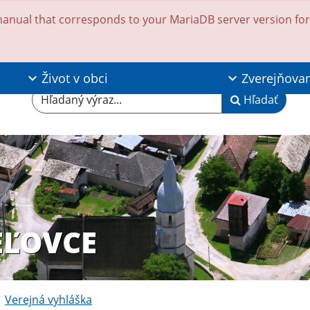
anual that corresponds to your MariaDB server version for t
Život v obci
Zverejňova
Hľadaný výraz...
Hľadať
EĽOVCE
Verejná vyhláška