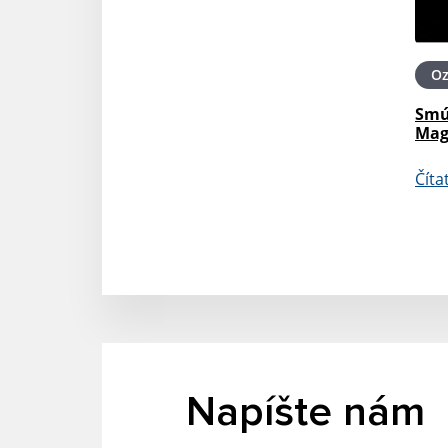
O
Smú
Mag
Číta
Napíšte nám