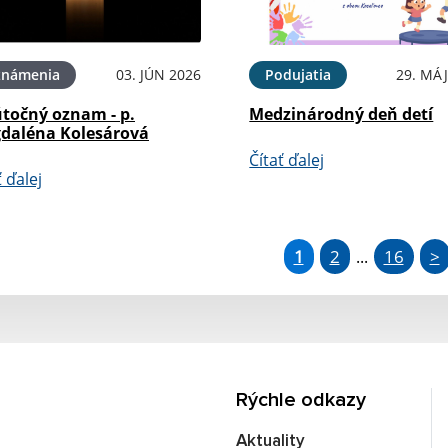
známenia
03. JÚN 2026
Podujatia
29. MÁJ
točný oznam - p.
Medzinárodný deň detí
daléna Kolesárová
Čítať ďalej
ť ďalej
1
2
16
>
...
Rýchle odkazy
Aktuality