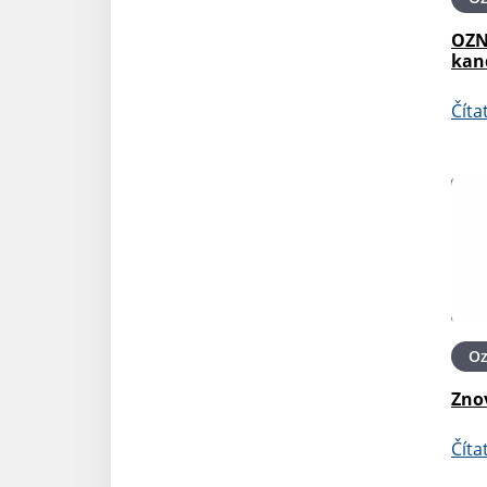
OZN
kan
Číta
O
Zno
Číta