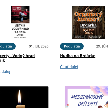
dujatia
01. JÚL 2026
Podujatia
29. JÚ
certy - Vodný hrad
Hudba na Brdárke
nik
Čítať ďalej
ť ďalej