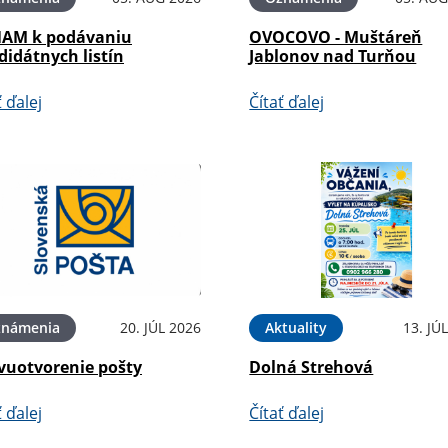
AM k podávaniu
OVOCOVO - Muštáreň
didátnych listín
Jablonov nad Turňou
ť ďalej
Čítať ďalej
známenia
20. JÚL 2026
Aktuality
13. JÚ
vuotvorenie pošty
Dolná Strehová
ť ďalej
Čítať ďalej