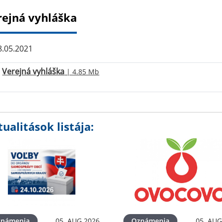
rejná vyhláška
.05.2021
Verejná vyhláška
| 4.85 Mb
ualitások listája:
známenia
05. AUG 2026
Oznámenia
05. AUG