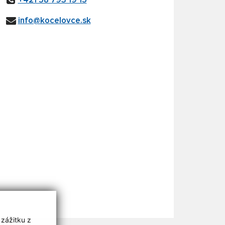
+421 58 793 19 15
info@kocelovce.sk
 zážitku z