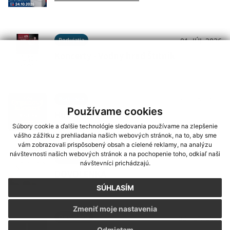
Podujatia
01. JÚL 2026
Koncerty - Vodný hrad Štítnik
Podujatia
29. JÚN 2026
Používame cookies
Hudba na Brdárke
Súbory cookie a ďalšie technológie sledovania používame na zlepšenie
vášho zážitku z prehliadania našich webových stránok, na to, aby sme
vám zobrazovali prispôsobený obsah a cielené reklamy, na analýzu
návštevnosti našich webových stránok a na pochopenie toho, odkiaľ naši
Oznámenia
24. JÚN 2026
návštevníci prichádzajú.
DOVOLENKA
SÚHLASÍM
Zmeniť moje nastavenia
Oznámenia
03. JÚN 2026
Odmietam