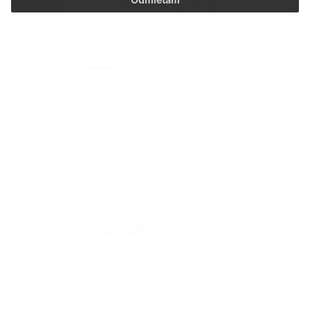
Smútočný oznam - p. Magdaléna
Kolesárová
Podujatia
29. MÁJ 2026
Medzinárodný deň detí
Podujatia
27. MÁJ 2026
Turistický výstup na Ždiar
1
2
16
>
...
Napíšte nám