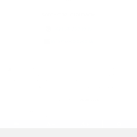
Kontaktné informácie
+421 58 793 19 15
info@kocelovce.sk
využite možnosť získavania aktuálnych informácií s využitím RSS
,
CMS systém (redakčný) systém ECHELON 2,
Mapa stránok
,
web portál
,
webhosting
,
webex.digital, s.r.o.
,
domény
,
registrácia domény
,
spoločnosť webex.digital, s.r.o.
,
technický prevádzkovateľ
Posledná aktualizácia:
05.08.2026
Vytlačiť stránku
|
Vyhlásenie o prístupnosti
Autorské práva
|
Cookies
.
.
.
.
.
.
webdesign
|