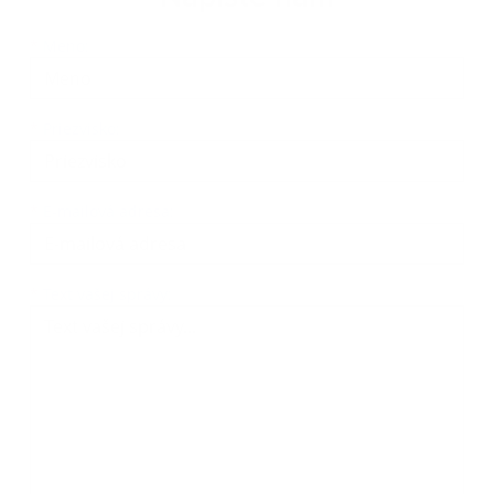
Meno
Priezvisko
E-mailová adresa
*
Meno:
*
Priezvisko:
*
E-mailová adresa:
Text vašej správy...
*
Text vašej správy: