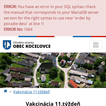
ERROR:
You have an error in your SQL syntax; check
the manual that corresponds to your MariaDB server
version for the right syntax to use near 'order by
poradie desc' at line 1!
ERROR No:
1064
Oficiálne stránky
OBEC KOCEĽOVCE
Vakcinácia 11.týždeň
Vakcinácia 11.týždeň