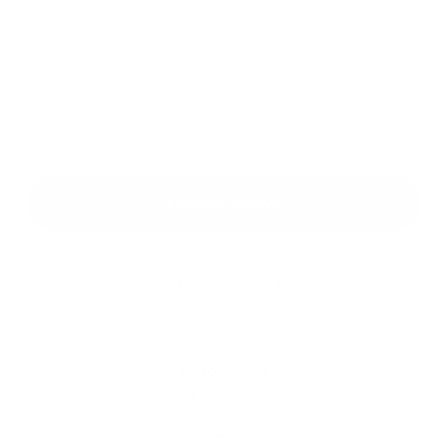
Príloha:
Príloha
*
povinné položky
*
Oboznámil som sa so
spracúvaním osobných údajov
Google reCaptcha Response
Odoslať správu
Rýchle odkazy
Aktuality
História
Fotogaléria
Kontakty