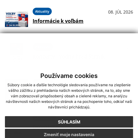
Aktuality
08. JÚL 2026
Informácie k voľbám
Podujatia
01. JÚL 2026
Koncerty - Vodný hrad Štítnik
Používame cookies
Podujatia
29. JÚN 2026
Súbory cookie a ďalšie technológie sledovania používame na zlepšenie
vášho zážitku z prehliadania našich webových stránok, na to, aby sme
Hudba na Brdárke
vám zobrazovali prispôsobený obsah a cielené reklamy, na analýzu
návštevnosti našich webových stránok a na pochopenie toho, odkiaľ naši
návštevníci prichádzajú.
Oznámenia
24. JÚN 2026
SÚHLASÍM
DOVOLENKA
Zmeniť moje nastavenia