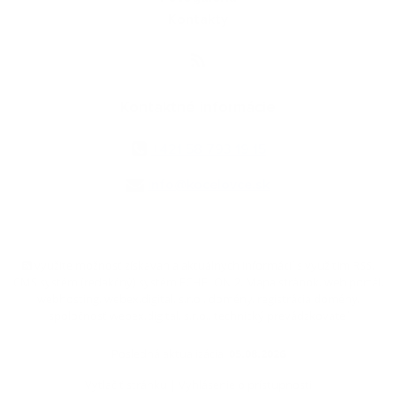
Kontakty
Kontaktné informácie
+421 58 793 19 15
info@kocelovce.sk
využite možnosť získavania aktuálnych informácií s využitím RSS
,
CMS systém (redakčný) systém ECHELON 2,
Mapa stránok
,
web portál
,
webhosting
,
webex.digital, s.r.o.
,
domény
,
registrácia domény
,
spoločnosť webex.digital, s.r.o.
,
technický prevádzkovateľ
Posledná aktualizácia:
05.08.2026
Vytlačiť stránku
|
Vyhlásenie o prístupnosti