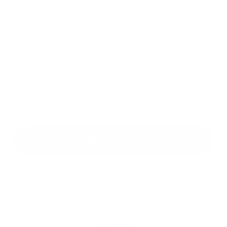
Príloha:
Príloha
*
povinné položky
*
Oboznámil som sa so
spracúvaním osobných údajov
Google reCaptcha Response
Odoslať správu
Rýchle odkazy
Aktuality
História
Fotogaléria