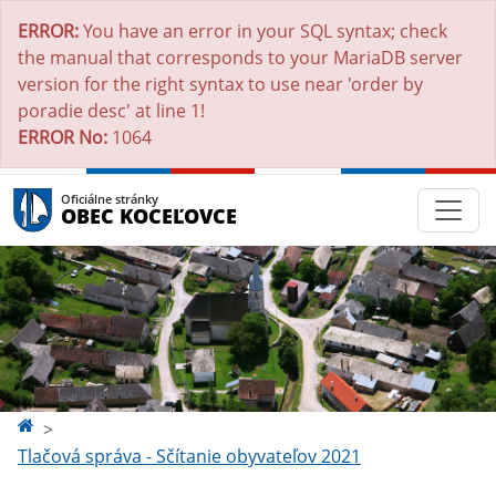
ERROR:
You have an error in your SQL syntax; check
the manual that corresponds to your MariaDB server
version for the right syntax to use near 'order by
poradie desc' at line 1!
ERROR No:
1064
Oficiálne stránky
OBEC KOCEĽOVCE
Tlačová správa - Sčítanie obyvateľov 2021