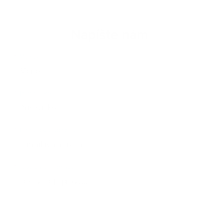
Napíšte nám
Meno
Priezvisko
E-mailová adresa
*
Meno:
*
Priezvisko:
*
E-mailová adresa:
Text vašej správy...
*
Text vašej správy: