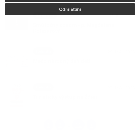
Odmietam
Oznámenia
03. JÚN 2026
Smútočný oznam - p. Magdaléna
Kolesárová
Podujatia
29. MÁJ 2026
Medzinárodný deň detí
Podujatia
27. MÁJ 2026
Turistický výstup na Ždiar
1
2
16
>
...