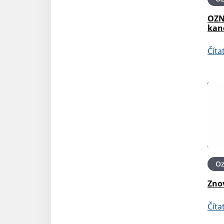
OZN
kan
Číta
O
Zno
Číta