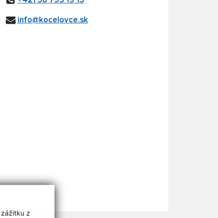
+421 58 793 19 15
info@kocelovce.sk
 zážitku z