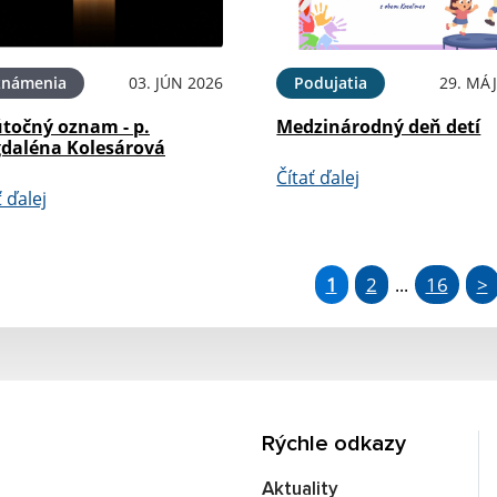
známenia
03. JÚN 2026
Podujatia
29. MÁJ
točný oznam - p.
Medzinárodný deň detí
daléna Kolesárová
Čítať ďalej
ť ďalej
1
2
16
>
...
Rýchle odkazy
Aktuality