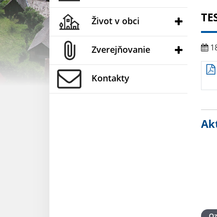
TE
Život v obci
18
Zverejňovanie
Kontakty
Akt
O