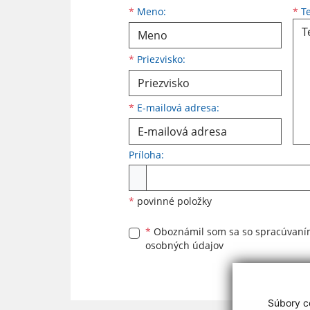
Meno
Priezvisko
E-mailová adresa
*
Meno:
*
Te
*
Priezvisko:
*
E-mailová adresa:
Príloha:
Príloha
*
povinné položky
*
Oboznámil som sa so
spracúvan
osobných údajov
Súbory co