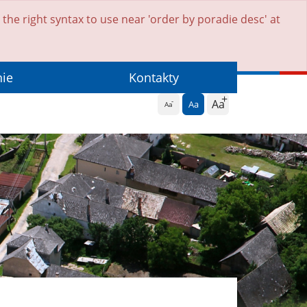
he right syntax to use near 'order by poradie desc' at
nie
Kontakty
Aa
Aa
Aa