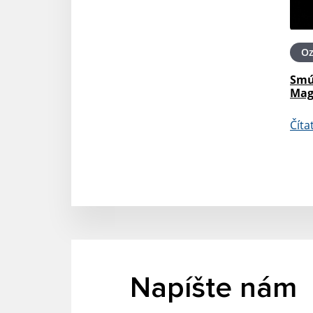
O
Smú
Mag
Číta
Napíšte nám