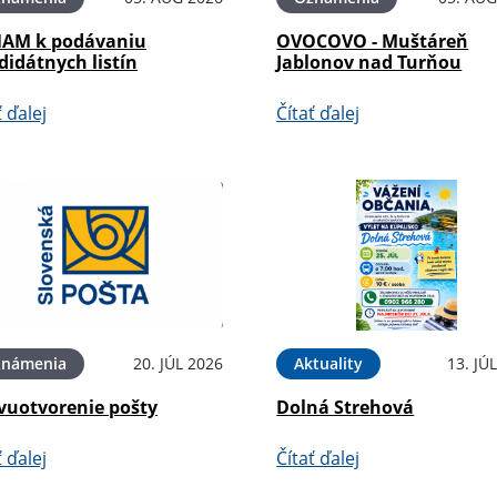
AM k podávaniu
OVOCOVO - Muštáreň
didátnych listín
Jablonov nad Turňou
ť ďalej
Čítať ďalej
známenia
20. JÚL 2026
Aktuality
13. JÚ
vuotvorenie pošty
Dolná Strehová
ť ďalej
Čítať ďalej