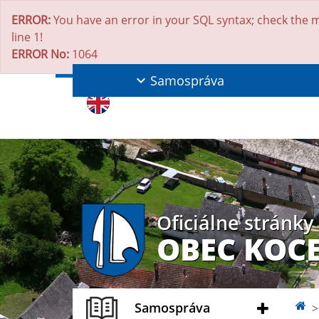
ERROR:
You have an error in your SQL syntax; check the m
line 1!
ERROR No:
1064
Samospráva
Oficiálne stránky
OBEC KOC
Samospráva