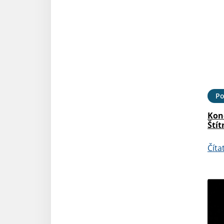
Po
Kon
Štít
Číta