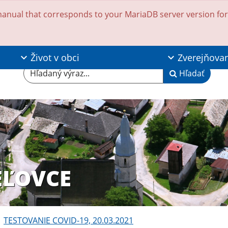
anual that corresponds to your MariaDB server version for t
Život v obci
Zverejňova
Hľadaný výraz...
Hľadať
EĽOVCE
TESTOVANIE COVID-19, 20.03.2021