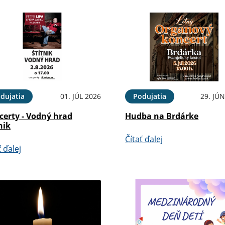
dujatia
01. JÚL 2026
Podujatia
29. JÚ
certy - Vodný hrad
Hudba na Brdárke
nik
Čítať ďalej
ť ďalej