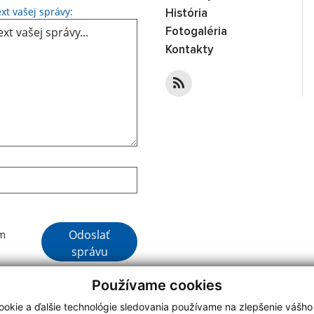
Text vašej správy...
xt vašej správy:
História
Fotogaléria
Kontakty
Google reCaptcha Response
Odoslať
ím
správu
Používame cookies
okie a ďalšie technológie sledovania používame na zlepšenie vášho