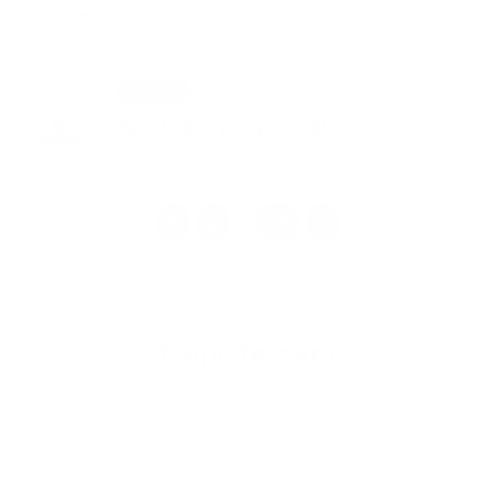
27. MÁJ 2026
Podujatia
Turistický výstup na Ždiar
1
2
16
>
...
Napíšte nám
Meno
Priezvisko
E-mailová adresa
*
Meno:
*
Priezvisko: