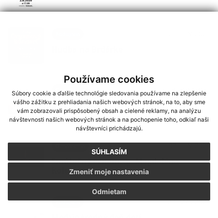
29. JÚN 2026
Podujatia
Hudba na Brdárke
Používame cookies
24. JÚN 2026
Oznámenia
Súbory cookie a ďalšie technológie sledovania používame na zlepšenie
vášho zážitku z prehliadania našich webových stránok, na to, aby sme
DOVOLENKA
vám zobrazovali prispôsobený obsah a cielené reklamy, na analýzu
návštevnosti našich webových stránok a na pochopenie toho, odkiaľ naši
návštevníci prichádzajú.
03. JÚN 2026
Oznámenia
SÚHLASÍM
Smútočný oznam - p. Magdaléna
Kolesárová
Zmeniť moje nastavenia
Odmietam
29. MÁJ 2026
Podujatia
Medzinárodný deň detí