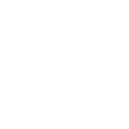
*
E-mailová adresa:
Text vašej správy...
*
Text vašej správy:
Príloha:
Príloha
*
povinné položky