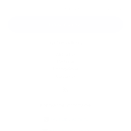
*
Oboznámil som sa so
spracúvaním osobných údajov
Google reCaptcha Response
Odoslať správu
Rýchle odkazy
Aktuality
História
Fotogaléria
Kontakty
Kontaktné informácie
+421 58 793 19 15