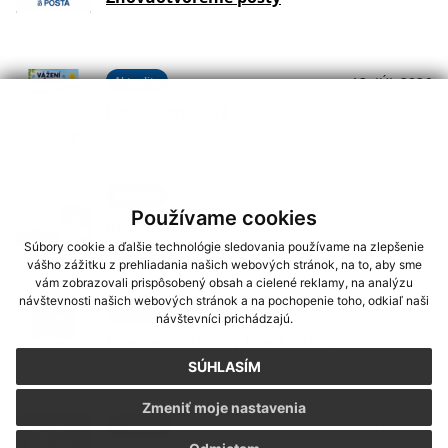
Aktuality
13. JÚL 2026
Dolná Strehová
Aktuality
08. JÚL 2026
Používame cookies
Informácie k voľbám
Súbory cookie a ďalšie technológie sledovania používame na zlepšenie
vášho zážitku z prehliadania našich webových stránok, na to, aby sme
vám zobrazovali prispôsobený obsah a cielené reklamy, na analýzu
návštevnosti našich webových stránok a na pochopenie toho, odkiaľ naši
Podujatia
01. JÚL 2026
návštevníci prichádzajú.
Koncerty - Vodný hrad Štítnik
SÚHLASÍM
Zmeniť moje nastavenia
Podujatia
29. JÚN 2026