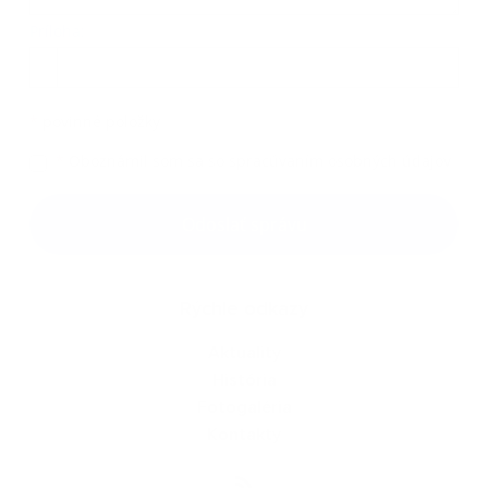
Príloha:
Príloha
*
povinné položky
*
Oboznámil som sa so
spracúvaním osobných údajov
Google reCaptcha Response
Odoslať správu
Rýchle odkazy
Aktuality
História
Fotogaléria
Kontakty