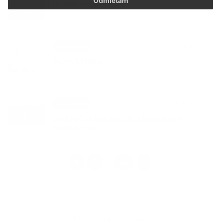
Odmietam
Hudba na Brdárke
Oznámenia
24. JÚN 2026
DOVOLENKA
Oznámenia
03. JÚN 2026
Smútočný oznam - p. Magdaléna
Kolesárová
1
2
16
>
...