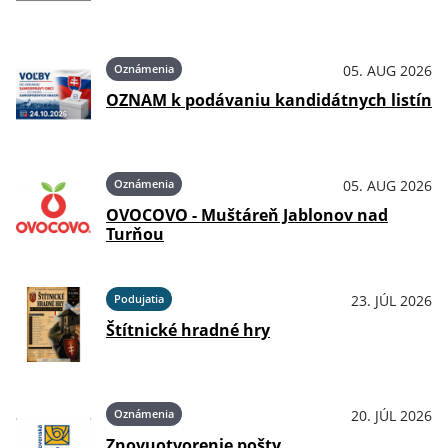
Oznámenia
05. AUG 2026
OZNAM k podávaniu kandidátnych listín
Oznámenia
05. AUG 2026
OVOCOVO - Muštáreň Jablonov nad
Turňou
Podujatia
23. JÚL 2026
Štítnické hradné hry
Oznámenia
20. JÚL 2026
Znovuotvorenie pošty