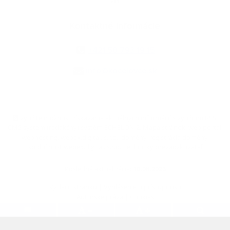
Kontaktné informácie
+421 58 793 19 15
info@kocelovce.sk
využite možnosť získavania aktuálnych informácií s využitím RSS
,
CMS systém (redakčný) systém ECHELON 2,
Mapa stránok
,
web portál
,
webhosting
,
webex.digital, s.r.o.
,
domény
,
registrácia domény
,
spoločnosť webex.digital, s.r.o.
,
technický prevádzkovateľ
Posledná aktualizácia:
10.08.2026
Vytlačiť stránku
|
Vyhlásenie o prístupnosti
Autorské práva
|
Cookies
.
.
.
.
.
.
webdesign
|