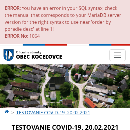
ERROR:
You have an error in your SQL syntax; check
the manual that corresponds to your MariaDB server
version for the right syntax to use near 'order by
poradie desc' at line 1!
ERROR No:
1064
Oficiálne stránky
OBEC KOCEĽOVCE
TESTOVANIE COVID-19, 20.02.2021
TESTOVANIE COVID-19, 20.02.2021