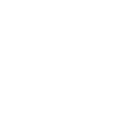
Aktuality
História
Fotogaléria
Kontakty
Kontaktné informácie
+421 58 793 19 15
info@kocelovce.sk
využite možnosť získavania aktuálnych informácií s využitím RSS
,
CMS systém (redakčný) systém ECHELON 2,
Mapa stránok
,
web portál
,
webhosting
,
webex.digital, s.r.o.
,
domény
,
registrácia domény
,
spoločnosť webex.digital, s.r.o.
,
technický prevádzkovateľ