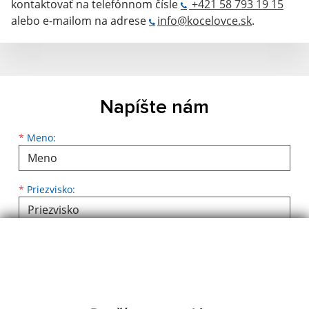
kontaktovať na telefónnom čísle
+421 58 793 19 15
alebo e-mailom na adrese
info@kocelovce.sk
.
Napíšte nám
Meno
Priezvisko
E-mailová adresa
*
Meno:
*
Priezvisko:
*
E-mailová adresa:
Text vašej správy...
*
Text vašej správy: