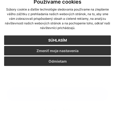
Používame cookies
Súbory cookie a ďalšie technológie sledovania používame na zlepšenie
vášho zážitku z prehliadania našich webových stránok, na to, aby sme
vám zobrazovali prispôsobený obsah a cielené reklamy, na analýzu
návštevnosti našich webových stránok a na pochopenie toho, odkiaľ naši
návštevníci prichádzajú.
SÚHLASÍM
Príloha:
Zmeniť moje nastavenia
Príloha
Odmietam
*
povinné položky
*
Oboznámil som sa so
spracúvaním osobných údajov
Google reCaptcha Response
Odoslať správu
Rýchle odkazy