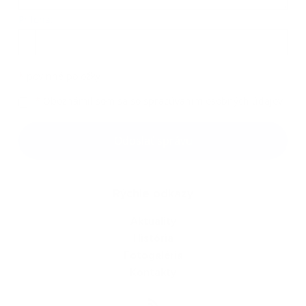
Príloha:
Príloha
*
povinné položky
*
Oboznámil som sa so
spracúvaním osobných údajov
Google reCaptcha Response
Odoslať správu
Rýchle odkazy
Aktuality
História
Fotogaléria
Kontakty