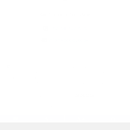
Kontaktné informácie
+421 58 793 19 15
info@kocelovce.sk
využite možnosť získavania aktuálnych informácií s využitím RSS
,
CMS systém (redakčný) systém ECHELON 2,
Mapa stránok
,
web portál
,
webhosting
,
webex.digital, s.r.o.
,
domény
,
registrácia domény
,
spoločnosť webex.digital, s.r.o.
,
technický prevádzkovateľ
Posledná aktualizácia:
05.08.2026
Vytlačiť stránku
|
Vyhlásenie o prístupnosti
Autorské práva
|
Cookies
.
.
.
.
.
.
webdesign
|