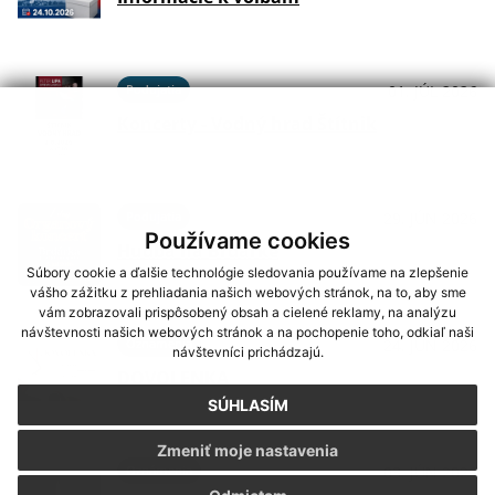
Podujatia
01. JÚL 2026
Koncerty - Vodný hrad Štítnik
Podujatia
29. JÚN 2026
Používame cookies
Hudba na Brdárke
Súbory cookie a ďalšie technológie sledovania používame na zlepšenie
vášho zážitku z prehliadania našich webových stránok, na to, aby sme
vám zobrazovali prispôsobený obsah a cielené reklamy, na analýzu
návštevnosti našich webových stránok a na pochopenie toho, odkiaľ naši
Oznámenia
24. JÚN 2026
návštevníci prichádzajú.
DOVOLENKA
SÚHLASÍM
Zmeniť moje nastavenia
Oznámenia
03. JÚN 2026