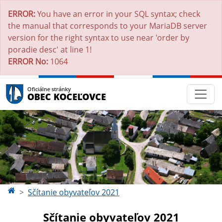
ERROR:
You have an error in your SQL syntax; check
the manual that corresponds to your MariaDB server
version for the right syntax to use near 'order by
poradie desc' at line 1!
ERROR No:
1064
Oficiálne stránky
OBEC KOCEĽOVCE
Sčítanie obyvateľov 2021
Sčítanie obyvateľov 2021