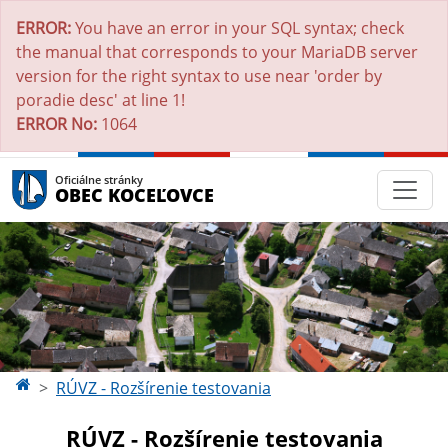
ERROR:
You have an error in your SQL syntax; check
the manual that corresponds to your MariaDB server
version for the right syntax to use near 'order by
poradie desc' at line 1!
ERROR No:
1064
Oficiálne stránky
OBEC KOCEĽOVCE
RÚVZ - Rozšírenie testovania
RÚVZ - Rozšírenie testovania