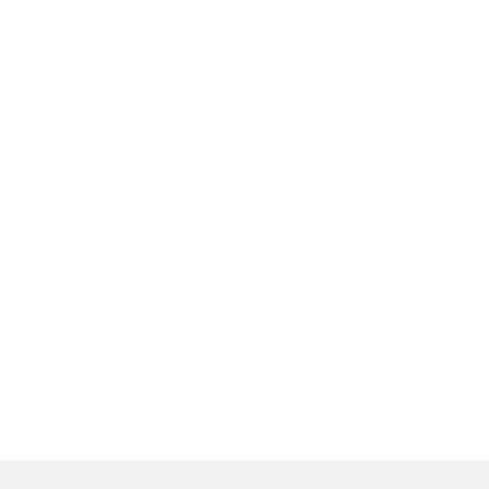
Kontaktné informácie
+421 58 793 19 15
info@kocelovce.sk
využite možnosť získavania aktuálnych informácií s využitím RSS
,
CMS systém (redakčný) systém ECHELON 2,
Mapa stránok
,
web portál
,
webhosting
,
webex.digital, s.r.o.
,
domény
,
registrácia domény
,
spoločnosť webex.digital, s.r.o.
,
technický prevádzkovateľ
Posledná aktualizácia:
05.08.2026
Vytlačiť stránku
|
Vyhlásenie o prístupnosti
Autorské práva
|
Cookies
.
.
.
.
.
.
webdesign
|