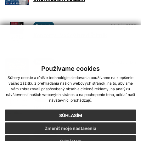
Podujatia
01. JÚL 2026
Koncerty - Vodný hrad Štítnik
Podujatia
29. JÚN 2026
Používame cookies
Hudba na Brdárke
Súbory cookie a ďalšie technológie sledovania používame na zlepšenie
vášho zážitku z prehliadania našich webových stránok, na to, aby sme
vám zobrazovali prispôsobený obsah a cielené reklamy, na analýzu
návštevnosti našich webových stránok a na pochopenie toho, odkiaľ naši
Oznámenia
24. JÚN 2026
návštevníci prichádzajú.
DOVOLENKA
SÚHLASÍM
Zmeniť moje nastavenia
Oznámenia
03. JÚN 2026