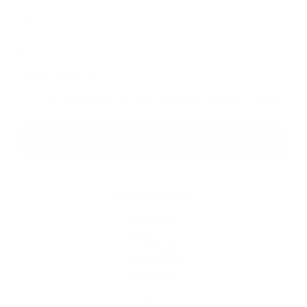
Príloha:
Príloha
*
povinné položky
*
Oboznámil som sa so
spracúvaním osobných údajov
Google reCaptcha Response
Odoslať správu
Rýchle odkazy
Aktuality
História
Fotogaléria
Kontakty