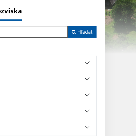
ezviska
Hľadať