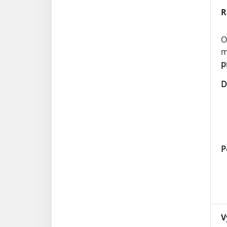
R
O
m
p
D
P
V