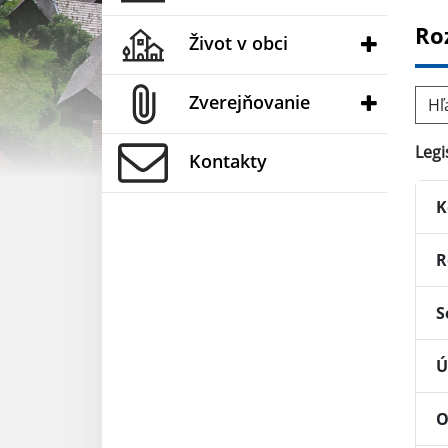
Ro
Život v obci
Hľad
Zverejňovanie
Legi
Kontakty
K
R
S
Ú
O