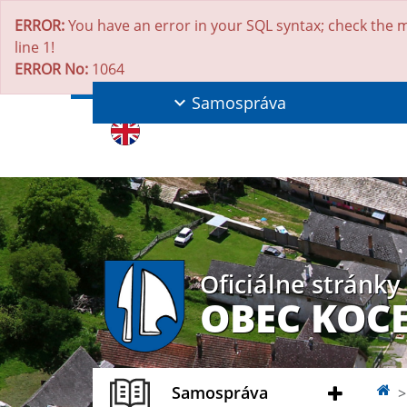
ERROR:
You have an error in your SQL syntax; check the m
line 1!
ERROR No:
1064
Samospráva
Oficiálne stránky
OBEC KOC
Samospráva