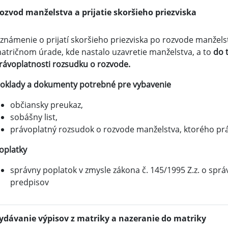
ozvod manželstva a prijatie skoršieho priezviska
známenie o prijatí skoršieho priezviska po rozvode manže
atričnom úrade, kde nastalo uzavretie manželstva, a to
do 
rávoplatnosti rozsudku o rozvode.
oklady a dokumenty potrebné pre vybavenie
občiansky preukaz,
sobášny list,
právoplatný rozsudok o rozvode manželstva, ktorého prá
oplatky
správny poplatok v zmysle zákona č. 145/1995 Z.z. o spr
predpisov
ydávanie výpisov z matriky a nazeranie do matriky