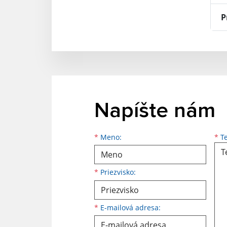
P
Napíšte nám
Meno
Priezvisko
E-mailová adresa
*
Meno:
*
Te
*
Priezvisko:
*
E-mailová adresa: