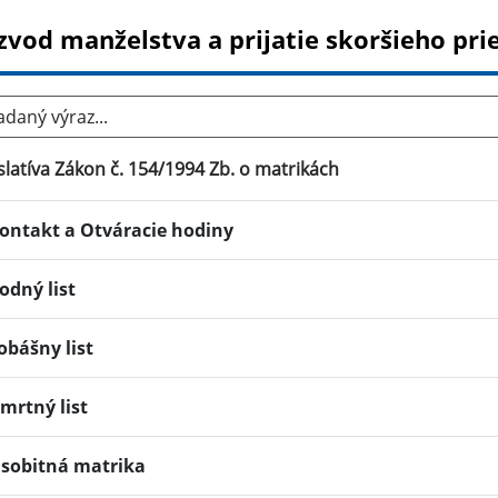
zvod manželstva a prijatie skoršieho pri
aný výraz...
slatíva Zákon č. 154/1994 Zb. o matrikách
ontakt a Otváracie hodiny
odný list
obášny list
mrtný list
sobitná matrika