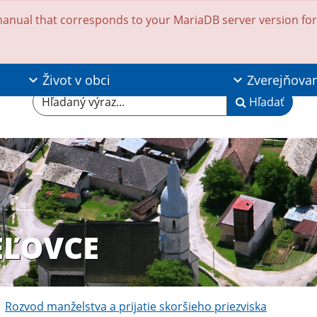
anual that corresponds to your MariaDB server version for t
Život v obci
Zverejňova
Hľadaný výraz...
Hľadať
EĽOVCE
Rozvod manželstva a prijatie skoršieho priezviska