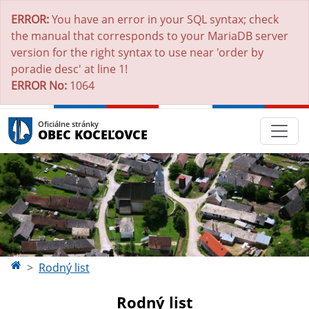
ERROR:
You have an error in your SQL syntax; check
the manual that corresponds to your MariaDB server
version for the right syntax to use near 'order by
poradie desc' at line 1!
ERROR No:
1064
Oficiálne stránky
OBEC KOCEĽOVCE
Rodný list
Rodný list