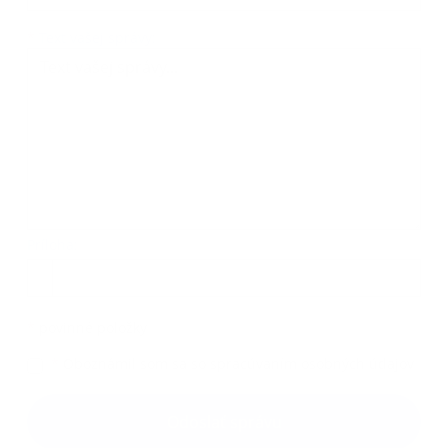
Text vašej správy...
*
Text vašej správy:
Príloha:
Príloha
*
povinné položky
*
Oboznámil som sa so
spracúvaním osobných údajov
Google reCaptcha Response
Odoslať správu