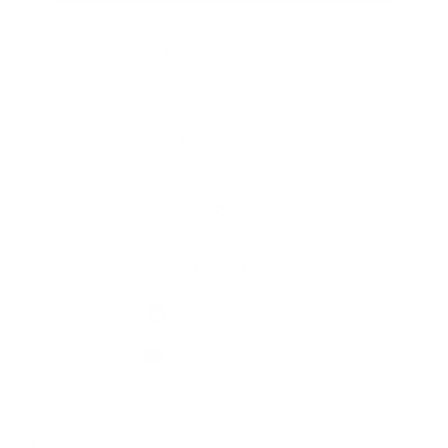
Rýchle odkazy
Aktuality
História
Fotogaléria
Kontakty
Kontaktné informácie
+421 58 793 19 15
info@kocelovce.sk
využite možnosť získavania aktuálnych informácií s využitím RSS
,