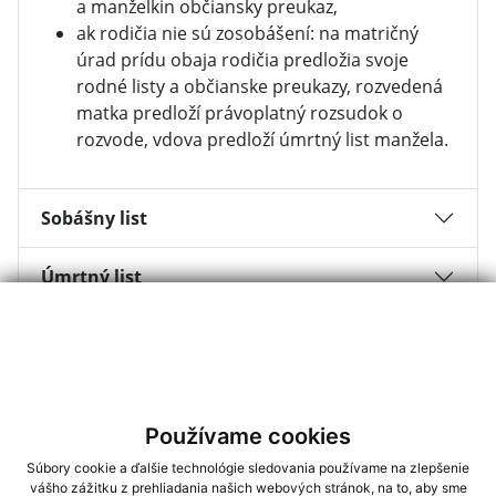
a manželkin občiansky preukaz,
ak rodičia nie sú zosobášení: na matričný
úrad prídu obaja rodičia predložia svoje
rodné listy a občianske preukazy, rozvedená
matka predloží právoplatný rozsudok o
rozvode, vdova predloží úmrtný list manžela.
Sobášny list
Úmrtný list
Osobitná matrika
Rozvod manželstva a prijatie skoršieho
priezviska
Používame cookies
Vydávanie výpisov z matriky a nazeranie do
Súbory cookie a ďalšie technológie sledovania používame na zlepšenie
vášho zážitku z prehliadania našich webových stránok, na to, aby sme
matriky