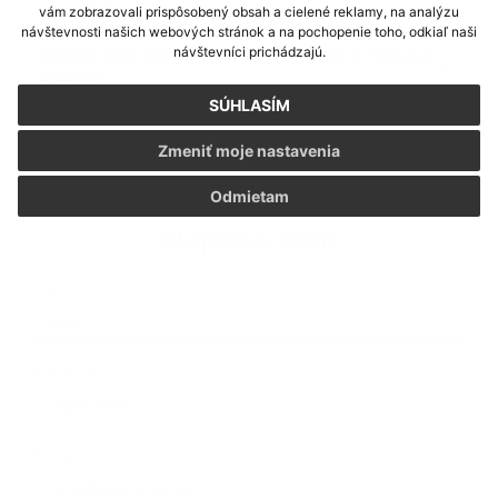
vám zobrazovali prispôsobený obsah a cielené reklamy, na analýzu
návštevnosti našich webových stránok a na pochopenie toho, odkiaľ naši
Preberanie žiadostí o výpis a odpis z registra
návštevníci prichádzajú.
trestov
SÚHLASÍM
Zmeniť moje nastavenia
Odmietam
Napíšte nám
Meno
Priezvisko
E-mailová adresa
*
Meno:
*
Priezvisko:
*
E-mailová adresa: