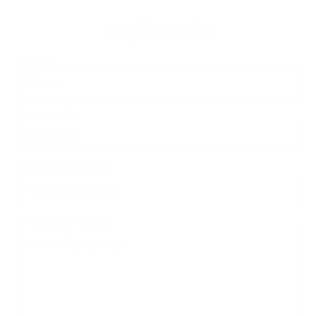
Napíšte nám
Meno
Priezvisko
E-mailová adresa
*
Meno:
*
Priezvisko:
*
E-mailová adresa:
Text vašej správy...
*
Text vašej správy: