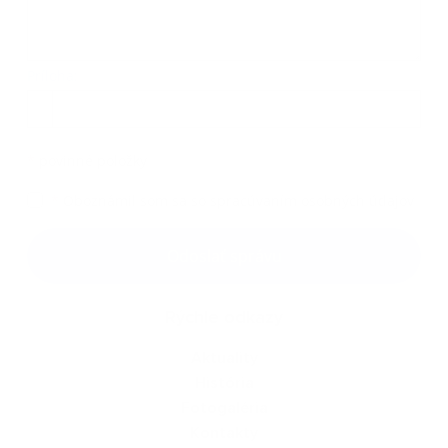
Príloha:
Príloha
*
povinné položky
*
Oboznámil som sa so
spracúvaním osobných údajov
Google reCaptcha Response
Odoslať správu
Rýchle odkazy
Aktuality
História
Fotogaléria
Kontakty