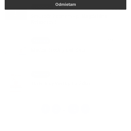
Odmietam
03. JÚN 2026
Oznámenia
Smútočný oznam - p. Magdaléna
Kolesárová
29. MÁJ 2026
Podujatia
Medzinárodný deň detí
27. MÁJ 2026
Podujatia
Turistický výstup na Ždiar
1
2
16
>
...