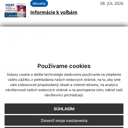
08. JÚL 2026
Aktuality
Informácie k voľbám
01. JÚL 2026
Podujatia
Koncerty - Vodný hrad Štítnik
Používame cookies
29. JÚN 2026
Podujatia
Súbory cookie a ďalšie technológie sledovania používame na zlepšenie
Hudba na Brdárke
vášho zážitku z prehliadania našich webových stránok, na to, aby sme
vám zobrazovali prispôsobený obsah a cielené reklamy, na analýzu
návštevnosti našich webových stránok a na pochopenie toho, odkiaľ naši
návštevníci prichádzajú.
24. JÚN 2026
Oznámenia
SÚHLASÍM
DOVOLENKA
Zmeniť moje nastavenia