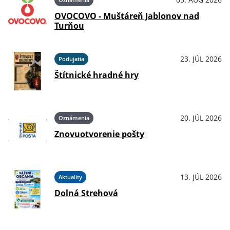
OVOCOVO - Muštáreň Jablonov nad
Turňou
23. JÚL 2026
Podujatia
Štítnické hradné hry
20. JÚL 2026
Oznámenia
Znovuotvorenie pošty
13. JÚL 2026
Aktuality
Dolná Strehová