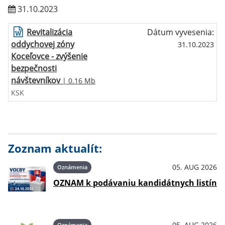
31.10.2023
Revitalizácia
Dátum vyvesenia:
oddychovej zóny
31.10.2023
Koceľovce - zvýšenie
bezpečnosti
návštevníkov
| 0.16 Mb
KSK
Zoznam aktualít:
05. AUG 2026
Oznámenia
OZNAM k podávaniu kandidátnych listín
05. AUG 2026
Oznámenia