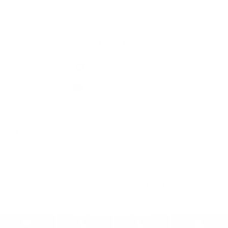
Kontaktné informácie
+421 58 793 19 15
info@kocelovce.sk
využite možnosť získavania aktuálnych informácií s využitím RSS
,
CMS systém (redakčný) systém ECHELON 2,
Mapa stránok
,
web portál
,
webhosting
,
webex.digital, s.r.o.
,
domény
,
registrácia domény
,
spoločnosť webex.digital, s.r.o.
,
technický prevádzkovateľ
Posledná aktualizácia:
05.08.2026
Vytlačiť stránku
|
Vyhlásenie o prístupnosti
Autorské práva
|
Cookies
.
.
.
.
.
.