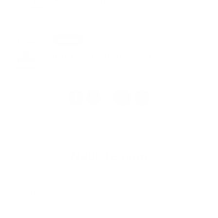
27. MÁJ 2026
Podujatia
Turistický výstup na Ždiar
1
2
16
>
...
Napíšte nám
Meno
Priezvisko
E-mailová adresa
*
Meno:
*
Priezvisko: