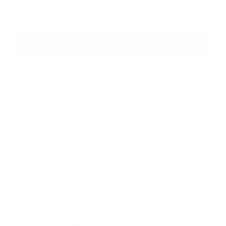
*
Oboznámil som sa so
spracúvaním osobných údajov
Google reCaptcha Response
Odoslať správu
Rýchle odkazy
Aktuality
História
Fotogaléria
Kontakty
Kontaktné informácie
+421 58 793 19 15