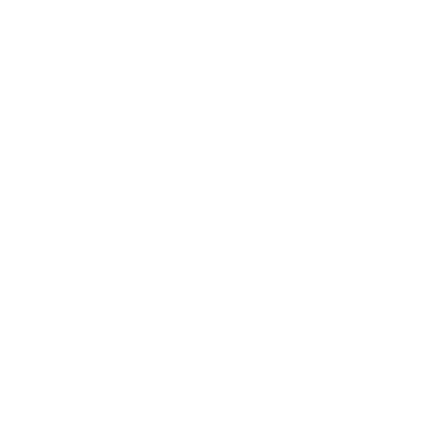
*
E-mailová adresa:
Text vašej správy...
*
Text vašej správy:
Príloha:
Príloha
*
povinné položky