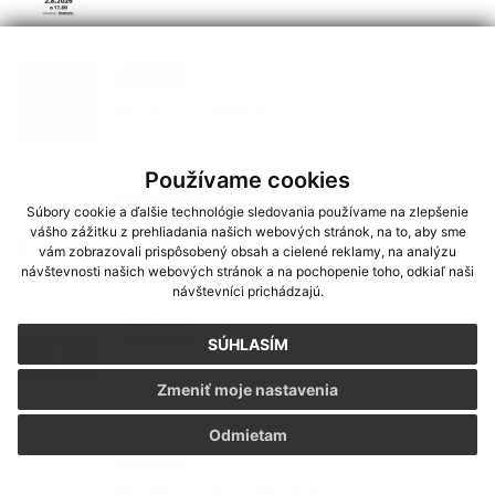
29. JÚN 2026
Podujatia
Hudba na Brdárke
Používame cookies
24. JÚN 2026
Oznámenia
Súbory cookie a ďalšie technológie sledovania používame na zlepšenie
vášho zážitku z prehliadania našich webových stránok, na to, aby sme
DOVOLENKA
vám zobrazovali prispôsobený obsah a cielené reklamy, na analýzu
návštevnosti našich webových stránok a na pochopenie toho, odkiaľ naši
návštevníci prichádzajú.
03. JÚN 2026
Oznámenia
SÚHLASÍM
Smútočný oznam - p. Magdaléna
Kolesárová
Zmeniť moje nastavenia
Odmietam
29. MÁJ 2026
Podujatia
Medzinárodný deň detí