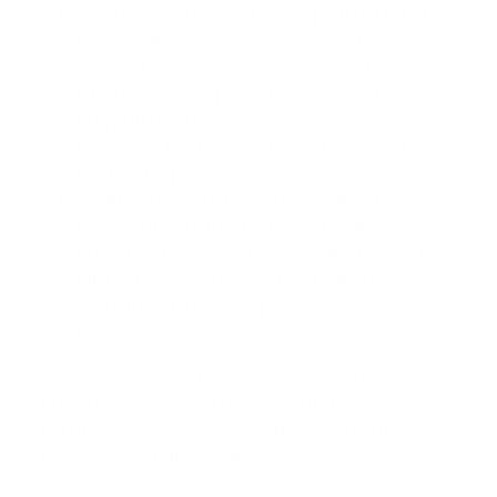
Potvrdenia pre evidenciu poplatku, ktoré je
možné zakúpiť len na pracoviskách
Slovenskej pošty. Potvrdenie môžete použiť v
lehote 30 dní od jeho úhrady, alebo ho po
uplynutí tejto lehoty môžete vrátiť na pošte,
ktorá vám peniaze vráti prostredníctvom
poštového poukazu.
E-kolkom môžete tento poplatok uhradiť v
podateľni Registra trestov Generálnej
prokuratúry Slovenskej republiky na Kvetnej
ulici č. 13 v Bratislave. E-kolok zakúpite a
zaplatíte priamo tam, prostredníctvom
kiosku.
V prípade, že žiadate o odpis registra trestov
prostredníctvom elektronickej služby, platba sa
uskutoční prostredníctvom bankového prevodu
na účet Generálnej prokuratúry.