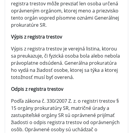
registra trestov môže prevziať len osoba určená
oprávneným orgánom, ktorej meno a priezvisko
tento orgán vopred písomne oznámi Generálnej
prokuratúre SR.
Výpis z registra trestov
Výpis z registra trestov je verejná listina, ktorou
sa preukazuje, či fyzická osoba bola alebo nebola
právoplatne odsúdená. Generálna prokuratúra
ho vydá na žiadosť osobe, ktorej sa týka a ktorej
totožnosť musí byť overená.
Odpis z registra trestov
Podľa zákona č. 330/2007 Z. z. o registri trestov §
15 orgány prokuratúry SR, matričné úrady a
zastupiteľské orgány SR sú oprávnené prijímať
žiadosti o odpis registra trestov od oprávnených
osôb. Oprávnené osoby sú uchádzač o