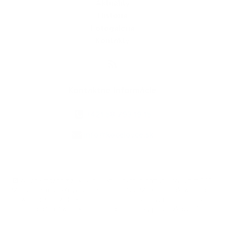
Aktuality
História
Fotogaléria
Kontakty
Kontaktné informácie
+421 58 793 19 15
info@kocelovce.sk
využite možnosť získavania aktuálnych informácií s využitím RSS
,
CMS systém (redakčný) systém ECHELON 2,
Mapa stránok
,
web portál
,
webhosting
,
webex.digital, s.r.o.
,
domény
,
registrácia domény
,
spoločnosť webex.digital, s.r.o.
,
technický prevádzkovateľ