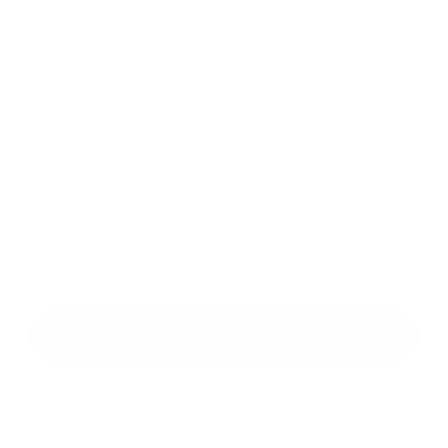
Príloha:
Príloha
*
povinné položky
*
Oboznámil som sa so
spracúvaním osobných údajov
Google reCaptcha Response
Odoslať správu
Rýchle odkazy