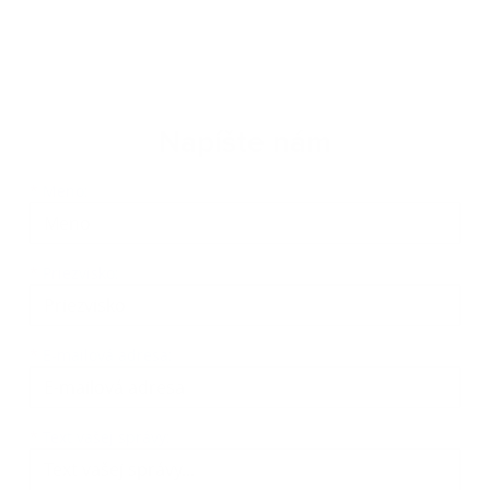
Napíšte nám
Meno
Priezvisko
E-mailová adresa
*
Meno:
*
Priezvisko:
*
E-mailová adresa:
Text vašej správy...
*
Text vašej správy: