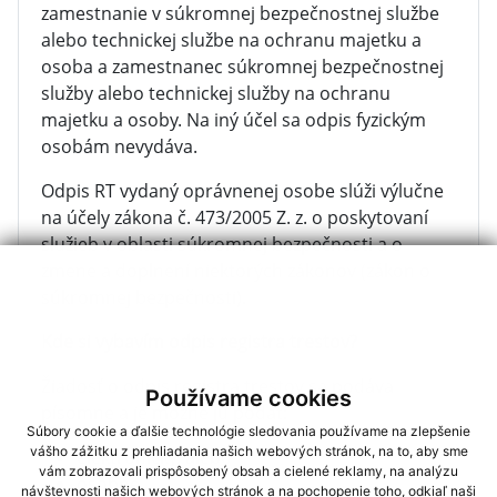
zamestnanie v súkromnej bezpečnostnej službe
alebo technickej službe na ochranu majetku a
osoba a zamestnanec súkromnej bezpečnostnej
služby alebo technickej služby na ochranu
majetku a osoby. Na iný účel sa odpis fyzickým
osobám nevydáva.
Odpis RT vydaný oprávnenej osobe slúži výlučne
na účely zákona č. 473/2005 Z. z. o poskytovaní
služieb v oblasti súkromnej bezpečnosti a o
zmene a doplnení niektorých zákonov (zákon o
súkromnej bezpečnosti).
Kde si vybavím odpis registra trestov?
Žiadosť o odpis registra trestov sa podáva
Používame cookies
písomne a je možné ju podať:
Súbory cookie a ďalšie technológie sledovania používame na zlepšenie
vášho zážitku z prehliadania našich webových stránok, na to, aby sme
elektronicky, alebo
vám zobrazovali prispôsobený obsah a cielené reklamy, na analýzu
osobne.
návštevnosti našich webových stránok a na pochopenie toho, odkiaľ naši