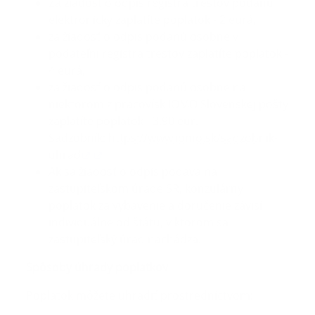
Za žiadosť o odpis registra trestov podanú
elektronicky zaplatíte poplatok - 2 eurá,
za žiadosť o odpis podanú osobne v
podateľni registra trestov zaplatíte poplatok -
4 eurá,
za žiadosť o odpis podanú osobne na
niektorom z pracovísk IOMO Slovenskej pošty
zaplatíte poplatok - 3,90 eur.
Sadzobník:
https://www.iomo.sk/sadzobnik-
uhrad
Ak sa žiadosť o odpis podáva na
zastupiteľskom úrade SR, konzulárny
poplatok za vybavenie a doručenie závisí
individuálne od štátu, v ktorom sa
zastupiteľský úrad nachádza.
Spôsoby úhrady poplatkov
Poplatok môžete uhradiť prostredníctvom: