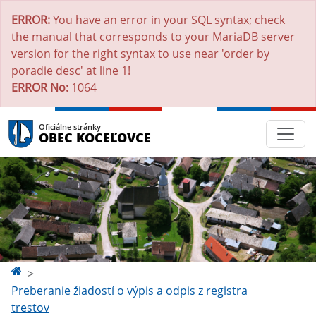
ERROR:
You have an error in your SQL syntax; check
the manual that corresponds to your MariaDB server
version for the right syntax to use near 'order by
poradie desc' at line 1!
ERROR No:
1064
Oficiálne stránky
OBEC KOCEĽOVCE
Preberanie žiadostí o výpis a odpis z registra
trestov