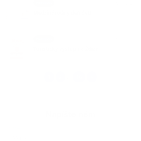
Podujatia
29. MÁJ 2026
Medzinárodný deň detí
Podujatia
27. MÁJ 2026
Turistický výstup na Ždiar
1
2
16
>
...
Napíšte nám
Meno
Priezvisko
E-mailová adresa
*
Meno: