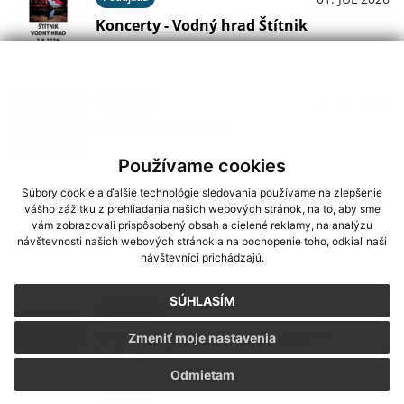
Koncerty - Vodný hrad Štítnik
Podujatia
29. JÚN 2026
Hudba na Brdárke
Používame cookies
Súbory cookie a ďalšie technológie sledovania používame na zlepšenie
Oznámenia
24. JÚN 2026
vášho zážitku z prehliadania našich webových stránok, na to, aby sme
vám zobrazovali prispôsobený obsah a cielené reklamy, na analýzu
DOVOLENKA
návštevnosti našich webových stránok a na pochopenie toho, odkiaľ naši
návštevníci prichádzajú.
SÚHLASÍM
Oznámenia
03. JÚN 2026
Smútočný oznam - p. Magdaléna
Zmeniť moje nastavenia
Kolesárová
Odmietam