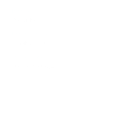
*
Priezvisko:
*
E-mailová adresa:
Text vašej správy...
*
Text vašej správy:
Príloha:
Príloha