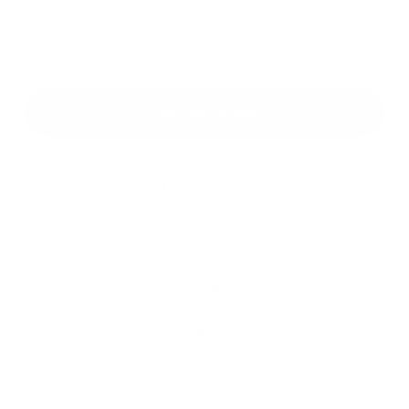
*
povinné položky
*
Oboznámil som sa so
spracúvaním osobných údajov
Google reCaptcha Response
Odoslať správu
Rýchle odkazy
Aktuality
História
Fotogaléria
Kontakty
Kontaktné informácie