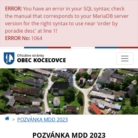
ERROR:
You have an error in your SQL syntax; check
the manual that corresponds to your MariaDB server
version for the right syntax to use near 'order by
poradie desc' at line 1!
ERROR No:
1064
Oficiálne stránky
OBEC KOCEĽOVCE
POZVÁNKA MDD 2023
POZVÁNKA MDD 2023