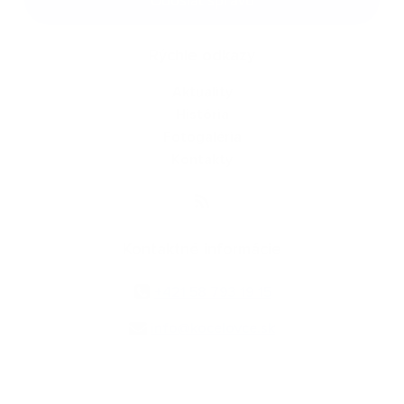
Odoslať správu
Rýchle odkazy
Aktuality
História
Fotogaléria
Kontakty
Kontaktné informácie
+421 58 793 19 15
info@kocelovce.sk