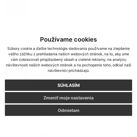
Hudba na Brdárke
24. JÚN 2026
Oznámenia
Používame cookies
DOVOLENKA
Súbory cookie a ďalšie technológie sledovania používame na zlepšenie
vášho zážitku z prehliadania našich webových stránok, na to, aby sme
vám zobrazovali prispôsobený obsah a cielené reklamy, na analýzu
návštevnosti našich webových stránok a na pochopenie toho, odkiaľ naši
03. JÚN 2026
Oznámenia
návštevníci prichádzajú.
Smútočný oznam - p. Magdaléna
Kolesárová
SÚHLASÍM
Zmeniť moje nastavenia
29. MÁJ 2026
Podujatia
Medzinárodný deň detí
Odmietam
27. MÁJ 2026
Podujatia