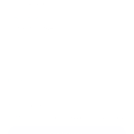
Text vašej správy...
*
Text vašej správy:
Príloha:
Príloha
*
povinné položky
*
Oboznámil som sa so
spracúvaním osobných údajov
Google reCaptcha Response