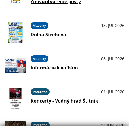
Znovuotvorenie pošty
13. JÚL 2026
Aktuality
Dolná Strehová
08. JÚL 2026
Aktuality
Informácie k voľbám
01. JÚL 2026
Podujatia
Koncerty - Vodný hrad Štítnik
29. JÚN 2026
Podujatia