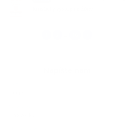
Turistický výstup na Ždiar
1
2
16
>
...
Napíšte nám
Meno
Priezvisko
E-mailová adresa
*
Meno:
*
Priezvisko:
*
E-mailová adresa: