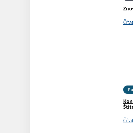
Zno
Číta
Po
Kon
Štít
Číta