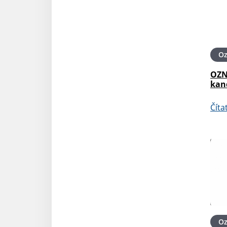
O
OZN
kan
Číta
O