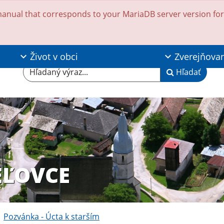
anual that corresponds to your MariaDB server version for t
Život v obci
Zverejňova
Hľadaný výraz...
Hľadať
EĽOVCE
Pozvánka - Úcta k starším