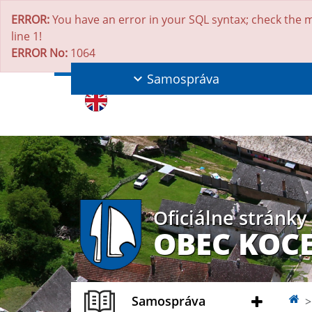
ERROR:
You have an error in your SQL syntax; check the m
line 1!
ERROR No:
1064
Samospráva
Oficiálne stránky
OBEC KOC
Samospráva