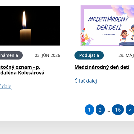
známenia
03. JÚN 2026
Podujatia
29. MÁJ
točný oznam - p.
Medzinárodný deň detí
daléna Kolesárová
Čítať ďalej
ť ďalej
1
2
16
>
...