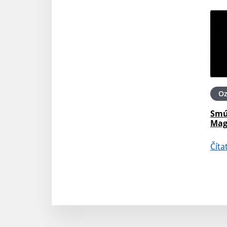
O
Smú
Mag
Číta