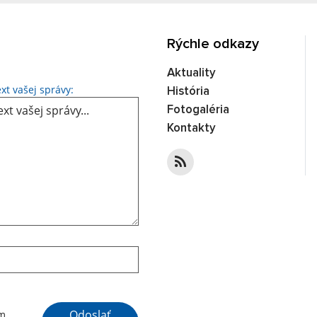
Rýchle odkazy
Aktuality
Text vašej správy...
xt vašej správy:
História
Fotogaléria
Kontakty
Google reCaptcha Response
Odoslať
ím