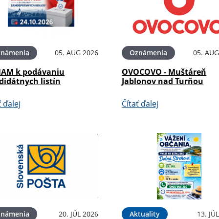
známenia
05. AUG 2026
Oznámenia
05. AUG
AM k podávaniu
OVOCOVO - Muštáreň
didátnych listín
Jablonov nad Turňou
ť ďalej
Čítať ďalej
známenia
20. JÚL 2026
Aktuality
13. JÚ