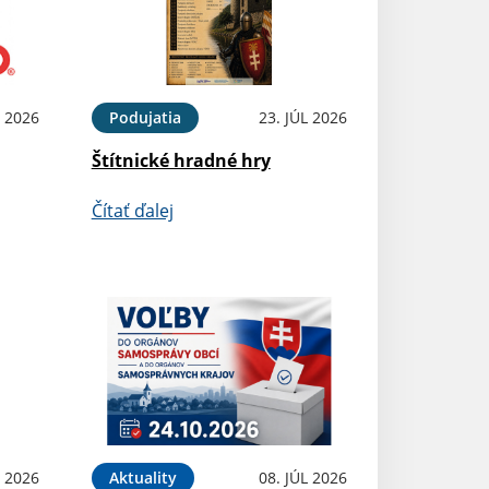
 2026
Podujatia
23. JÚL 2026
Štítnické hradné hry
Čítať ďalej
L 2026
Aktuality
08. JÚL 2026