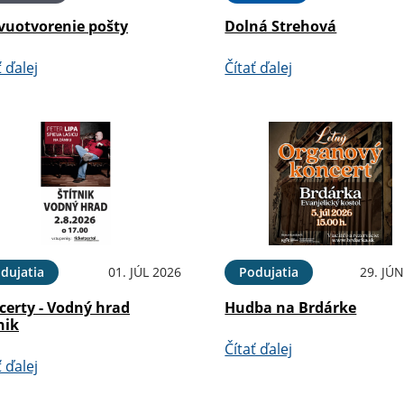
vuotvorenie pošty
Dolná Strehová
ť ďalej
Čítať ďalej
dujatia
01. JÚL 2026
Podujatia
29. JÚ
certy - Vodný hrad
Hudba na Brdárke
nik
Čítať ďalej
ť ďalej