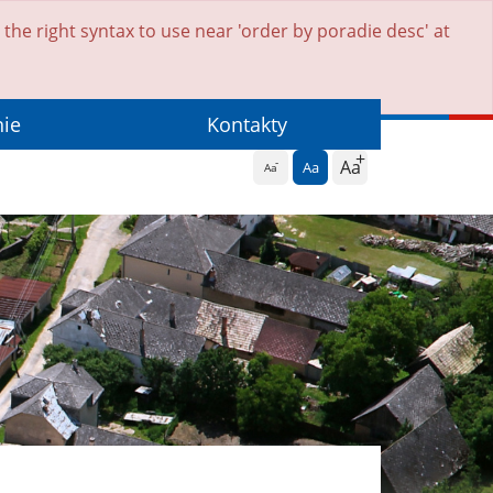
he right syntax to use near 'order by poradie desc' at
nie
Kontakty
Aa
Aa
Aa