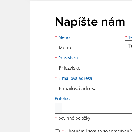
Napíšte nám
Meno
Priezvisko
E-mailová adresa
*
Meno:
*
Te
*
Priezvisko:
*
E-mailová adresa:
Príloha:
Príloha
*
povinné položky
*
Oboznámil som sa so
spracúvan