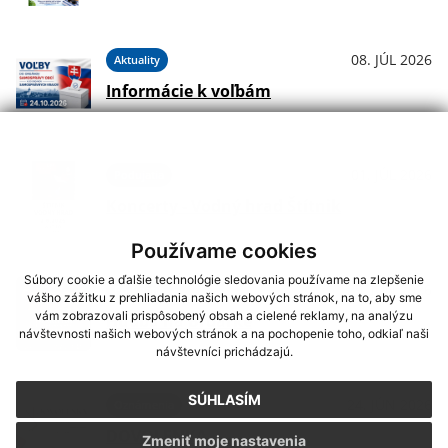
08. JÚL 2026
Aktuality
Informácie k voľbám
01. JÚL 2026
Podujatia
Koncerty - Vodný hrad Štítnik
Používame cookies
Súbory cookie a ďalšie technológie sledovania používame na zlepšenie
29. JÚN 2026
Podujatia
vášho zážitku z prehliadania našich webových stránok, na to, aby sme
vám zobrazovali prispôsobený obsah a cielené reklamy, na analýzu
Hudba na Brdárke
návštevnosti našich webových stránok a na pochopenie toho, odkiaľ naši
návštevníci prichádzajú.
SÚHLASÍM
24. JÚN 2026
Oznámenia
DOVOLENKA
Zmeniť moje nastavenia