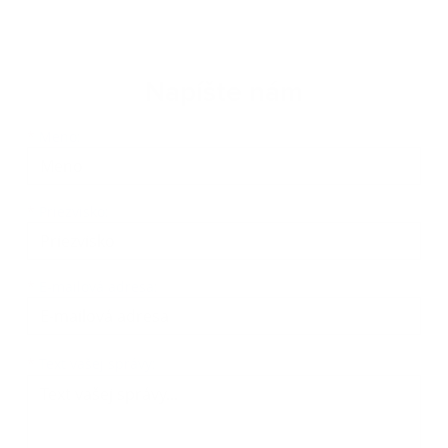
Napíšte nám
Meno
Priezvisko
E-mailová adresa
*
Meno:
*
Priezvisko:
*
E-mailová adresa:
Text vašej správy...
*
Text vašej správy: