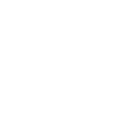
Fotogaléria
Kontakty
Kontaktné informácie
+421 58 793 19 15
info@kocelovce.sk
využite možnosť získavania aktuálnych informácií s využitím RSS
,
CMS systém (redakčný) systém ECHELON 2,
Mapa stránok
,
web portál
,
webhosting
,
webex.digital, s.r.o.
,
domény
,
registrácia domény
,
spoločnosť webex.digital, s.r.o.
,
technický prevádzkovateľ
Posledná aktualizácia:
05.08.2026
Vytlačiť stránku
|
Vyhlásenie o prístupnosti