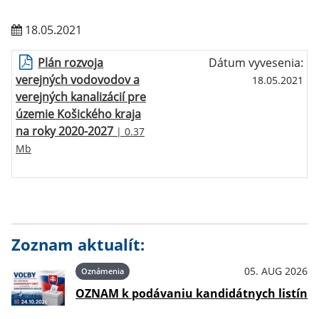
18.05.2021
Plán rozvoja
Dátum vyvesenia:
verejných vodovodov a
18.05.2021
verejných kanalizácií pre
územie Košického kraja
na roky 2020-2027
| 0.37
Mb
Zoznam aktualít:
05. AUG 2026
Oznámenia
OZNAM k podávaniu kandidátnych listín