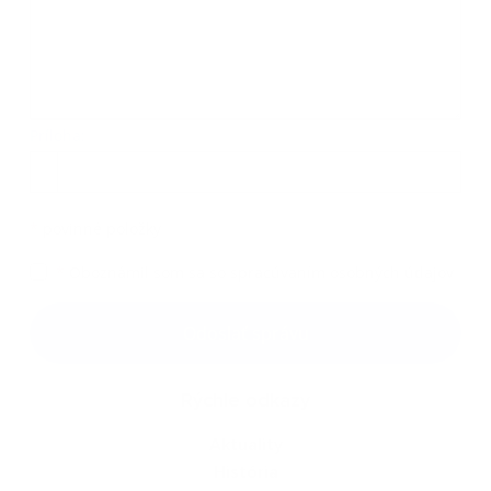
Príloha:
Príloha
*
povinné položky
*
Oboznámil som sa so
spracúvaním osobných údajov
Google reCaptcha Response
Odoslať správu
Rýchle odkazy
Aktuality
História