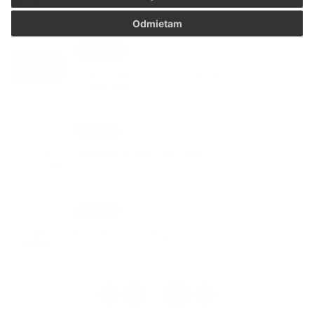
Odmietam
03. JÚN 2026
Oznámenia
Smútočný oznam - p. Magdaléna
Kolesárová
29. MÁJ 2026
Podujatia
Medzinárodný deň detí
27. MÁJ 2026
Podujatia
Turistický výstup na Ždiar
1
2
16
>
...