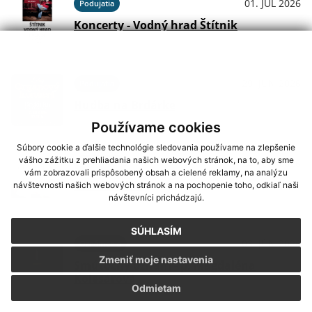
01. JÚL 2026
Podujatia
Koncerty - Vodný hrad Štítnik
29. JÚN 2026
Podujatia
Hudba na Brdárke
Používame cookies
Súbory cookie a ďalšie technológie sledovania používame na zlepšenie
vášho zážitku z prehliadania našich webových stránok, na to, aby sme
24. JÚN 2026
Oznámenia
vám zobrazovali prispôsobený obsah a cielené reklamy, na analýzu
DOVOLENKA
návštevnosti našich webových stránok a na pochopenie toho, odkiaľ naši
návštevníci prichádzajú.
SÚHLASÍM
03. JÚN 2026
Oznámenia
Zmeniť moje nastavenia
Smútočný oznam - p. Magdaléna
Kolesárová
Odmietam