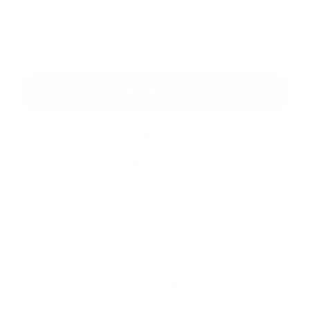
*
povinné položky
*
Oboznámil som sa so
spracúvaním osobných údajov
Google reCaptcha Response
Odoslať správu
Rýchle odkazy
Aktuality
História
Fotogaléria
Kontakty
Kontaktné informácie