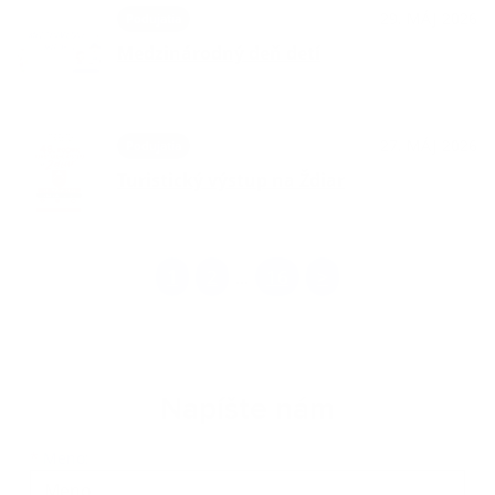
29. MÁJ 2026
Podujatia
Medzinárodný deň detí
27. MÁJ 2026
Podujatia
Turistický výstup na Ždiar
1
2
16
>
...
Napíšte nám
Meno
Priezvisko
E-mailová adresa
*
Meno: