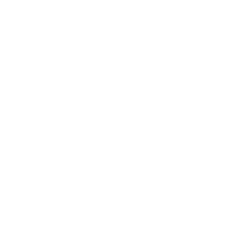
*
Priezvisko:
*
E-mailová adresa:
Text vašej správy...
*
Text vašej správy:
Príloha:
Príloha