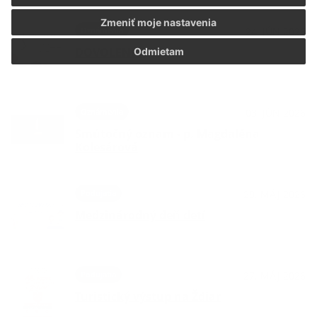
Zmeniť moje nastavenia
Oznámenia
24. JÚN 2026
DOVOLENKA
Odmietam
Oznámenia
03. JÚN 2026
Smútočný oznam - p. Magdaléna
Kolesárová
Podujatia
29. MÁJ 2026
Medzinárodný deň detí
Podujatia
27. MÁJ 2026
Turistický výstup na Ždiar