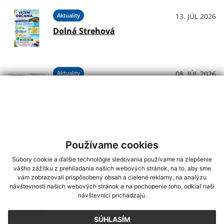
Aktuality
13. JÚL 2026
Dolná Strehová
Aktuality
08. JÚL 2026
Informácie k voľbám
Podujatia
01. JÚL 2026
Používame cookies
Koncerty - Vodný hrad Štítnik
Súbory cookie a ďalšie technológie sledovania používame na zlepšenie
vášho zážitku z prehliadania našich webových stránok, na to, aby sme
vám zobrazovali prispôsobený obsah a cielené reklamy, na analýzu
návštevnosti našich webových stránok a na pochopenie toho, odkiaľ naši
Podujatia
29. JÚN 2026
návštevníci prichádzajú.
Hudba na Brdárke
SÚHLASÍM