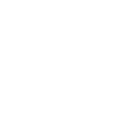
Rýchle odkazy
Aktuality
História
Fotogaléria
Kontakty
Kontaktné informácie
+421 58 793 19 15
info@kocelovce.sk
využite možnosť získavania aktuálnych informácií s využitím RSS
,
CMS systém (redakčný) systém ECHELON 2,
Mapa stránok
,
web portál
,
webhosting
,
webex.digital, s.r.o.
,
domény
,
registrácia domény
,