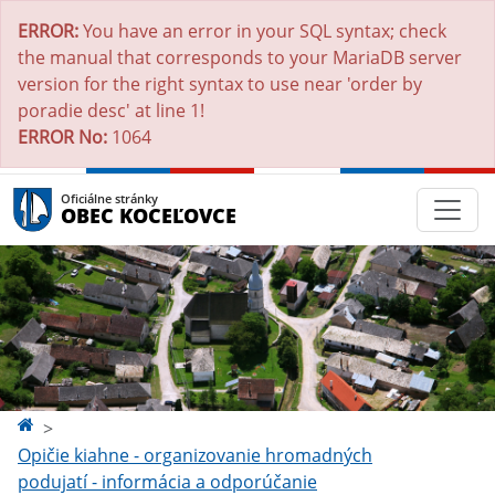
ERROR:
You have an error in your SQL syntax; check
the manual that corresponds to your MariaDB server
version for the right syntax to use near 'order by
poradie desc' at line 1!
ERROR No:
1064
Oficiálne stránky
OBEC KOCEĽOVCE
Opičie kiahne - organizovanie hromadných
podujatí - informácia a odporúčanie