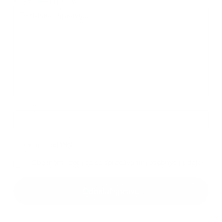
Text vašej správy...
*
Text vašej správy:
Príloha:
Príloha
*
povinné položky
*
Oboznámil som sa so
spracúvaním osobných údajov
Google reCaptcha Response
Odoslať správu