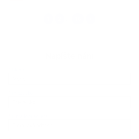
1
2
16
>
...
Napíšte nám
Meno
Priezvisko
E-mailová adresa
*
Meno:
*
Priezvisko:
*
E-mailová adresa: