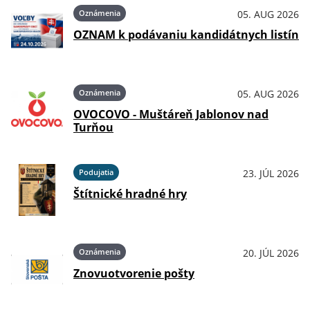
Oznámenia
05. AUG 2026
OZNAM k podávaniu kandidátnych listín
Oznámenia
05. AUG 2026
OVOCOVO - Muštáreň Jablonov nad
Turňou
Podujatia
23. JÚL 2026
Štítnické hradné hry
Oznámenia
20. JÚL 2026
Znovuotvorenie pošty