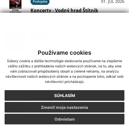
01. JÚL 2026
Podujatia
Koncerty - Vodný hrad Štítnik
29. JÚN 2026
Podujatia
Hudba na Brdárke
Používame cookies
Súbory cookie a ďalšie technológie sledovania používame na zlepšenie
vášho zážitku z prehliadania našich webových stránok, na to, aby sme
24. JÚN 2026
Oznámenia
vám zobrazovali prispôsobený obsah a cielené reklamy, na analýzu
DOVOLENKA
návštevnosti našich webových stránok a na pochopenie toho, odkiaľ naši
návštevníci prichádzajú.
SÚHLASÍM
03. JÚN 2026
Oznámenia
Zmeniť moje nastavenia
Smútočný oznam - p. Magdaléna
Kolesárová
Odmietam