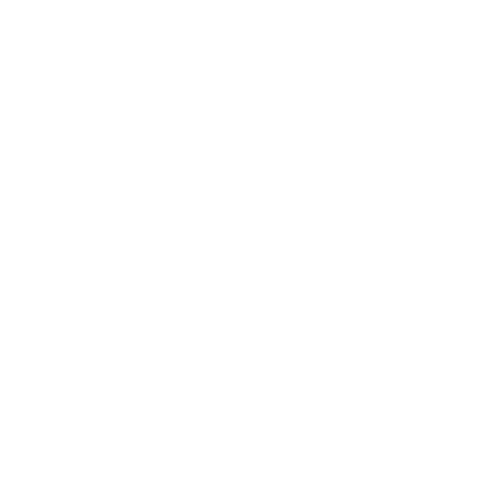
*
Priezvisko:
*
E-mailová adresa:
Text vašej správy...
*
Text vašej správy:
Príloha:
Príloha