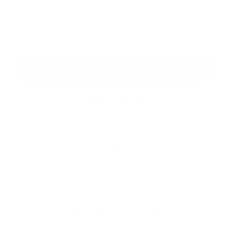
*
povinné položky
*
Oboznámil som sa so
spracúvaním osobných údajov
Google reCaptcha Response
Odoslať správu
Rýchle odkazy
Aktuality
História
Fotogaléria
Kontakty
Kontaktné informácie