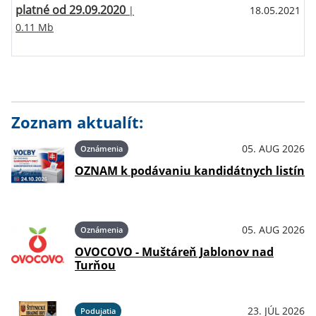
platné od 29.09.2020
|
18.05.2021
0.11 Mb
Zoznam aktualít:
05. AUG 2026
Oznámenia
OZNAM k podávaniu kandidátnych listín
05. AUG 2026
Oznámenia
OVOCOVO - Muštáreň Jablonov nad
Turňou
23. JÚL 2026
Podujatia