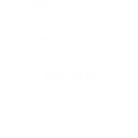
29. MÁJ 2026
Podujatia
Medzinárodný deň detí
27. MÁJ 2026
Podujatia
Turistický výstup na Ždiar
1
2
16
>
...
Napíšte nám
Meno
Priezvisko
E-mailová adresa
*
Meno: