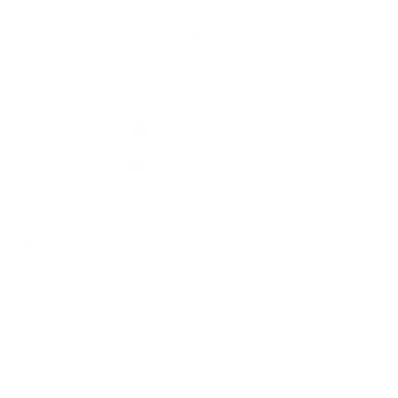
Kontaktné informácie
+421 58 793 19 15
info@kocelovce.sk
využite možnosť získavania aktuálnych informácií s využitím RSS
,
CMS systém (redakčný) systém ECHELON 2,
Mapa stránok
,
web portál
,
webhosting
,
webex.digital, s.r.o.
,
domény
,
registrácia domény
,
spoločnosť webex.digital, s.r.o.
,
technický prevádzkovateľ
Posledná aktualizácia:
05.08.2026
Vytlačiť stránku
|
Vyhlásenie o prístupnosti
Autorské práva
|
Cookies