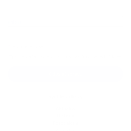
Príloha:
Príloha
*
povinné položky
*
Oboznámil som sa so
spracúvaním osobných údajov
Google reCaptcha Response
Odoslať správu
Rýchle odkazy
Aktuality
História
Fotogaléria
Kontakty