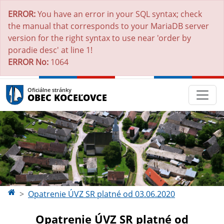
ERROR:
You have an error in your SQL syntax; check
the manual that corresponds to your MariaDB server
version for the right syntax to use near 'order by
poradie desc' at line 1!
ERROR No:
1064
Oficiálne stránky
OBEC KOCEĽOVCE
Opatrenie ÚVZ SR platné od 03.06.2020
Opatrenie ÚVZ SR platné od