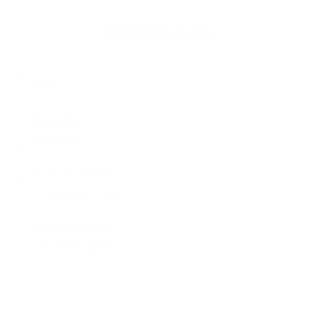
Napíšte nám
Meno
Priezvisko
E-mailová adresa
*
Meno:
*
Priezvisko:
*
E-mailová adresa:
Text vašej správy...
*
Text vašej správy: