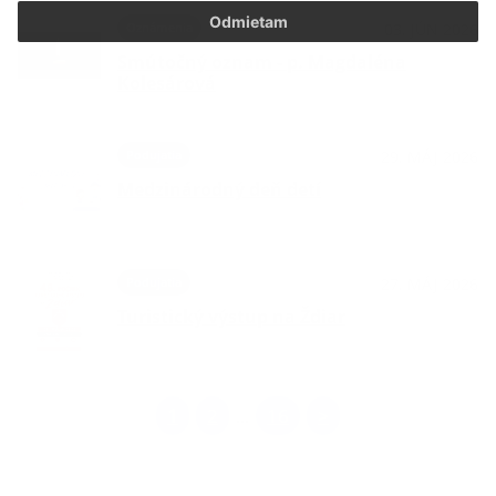
Odmietam
Oznámenia
03. JÚN 2026
Smútočný oznam - p. Magdaléna
Kolesárová
Podujatia
29. MÁJ 2026
Medzinárodný deň detí
Podujatia
27. MÁJ 2026
Turistický výstup na Ždiar
1
2
16
>
...