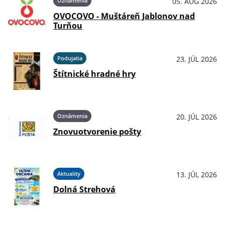
Oznámenia
05. AUG 2026
OVOCOVO - Muštáreň Jablonov nad
Turňou
Podujatia
23. JÚL 2026
Štítnické hradné hry
Oznámenia
20. JÚL 2026
Znovuotvorenie pošty
Aktuality
13. JÚL 2026
Dolná Strehová