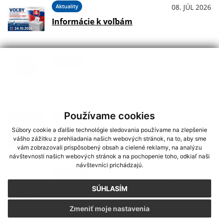
Aktuality
08. JÚL 2026
Informácie k voľbám
Podujatia
01. JÚL 2026
Koncerty - Vodný hrad Štítnik
Používame cookies
Podujatia
29. JÚN 2026
Súbory cookie a ďalšie technológie sledovania používame na zlepšenie
Hudba na Brdárke
vášho zážitku z prehliadania našich webových stránok, na to, aby sme
vám zobrazovali prispôsobený obsah a cielené reklamy, na analýzu
návštevnosti našich webových stránok a na pochopenie toho, odkiaľ naši
návštevníci prichádzajú.
Oznámenia
24. JÚN 2026
SÚHLASÍM
DOVOLENKA
Zmeniť moje nastavenia