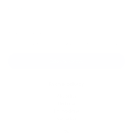
Príloha:
Príloha
*
povinné položky
*
Oboznámil som sa so
spracúvaním osobných údajov
Google reCaptcha Response
Odoslať správu
Rýchle odkazy
Aktuality
História
Fotogaléria
Kontakty