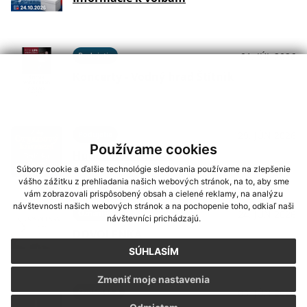
Podujatia
01. JÚL 2026
Koncerty - Vodný hrad Štítnik
Podujatia
29. JÚN 2026
Používame cookies
Hudba na Brdárke
Súbory cookie a ďalšie technológie sledovania používame na zlepšenie
vášho zážitku z prehliadania našich webových stránok, na to, aby sme
vám zobrazovali prispôsobený obsah a cielené reklamy, na analýzu
návštevnosti našich webových stránok a na pochopenie toho, odkiaľ naši
Oznámenia
24. JÚN 2026
návštevníci prichádzajú.
DOVOLENKA
SÚHLASÍM
Zmeniť moje nastavenia
Oznámenia
03. JÚN 2026