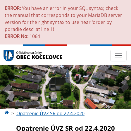
ERROR:
You have an error in your SQL syntax; check
the manual that corresponds to your MariaDB server
version for the right syntax to use near 'order by
poradie desc' at line 1!
ERROR No:
1064
Oficiálne stránky
OBEC KOCEĽOVCE
Opatrenie ÚVZ SR od 22.4.2020
Opatrenie ÚVZ SR od 22.4.2020