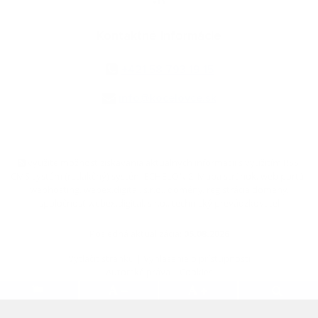
Kontaktné informácie
+421 58 793 19 15
info@kocelovce.sk
využite možnosť získavania aktuálnych informácií s využitím RSS
,
CMS systém (redakčný) systém ECHELON 2,
Mapa stránok
,
web portál
,
webhosting
,
webex.digital, s.r.o.
,
domény
,
registrácia domény
,
spoločnosť webex.digital, s.r.o.
,
technický prevádzkovateľ
Posledná aktualizácia:
05.08.2026
Vytlačiť stránku
|
Vyhlásenie o prístupnosti
Autorské práva
|
Cookies
.
.
.
.
.
.
webdesign
|