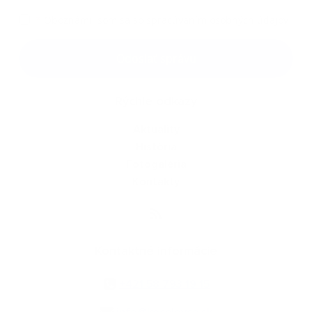
*
Oboznámil som sa so
spracúvaním osobných údajov
Google reCaptcha Response
Odoslať správu
Rýchle odkazy
Aktuality
História
Fotogaléria
Kontakty
Kontaktné informácie
+421 58 793 19 15