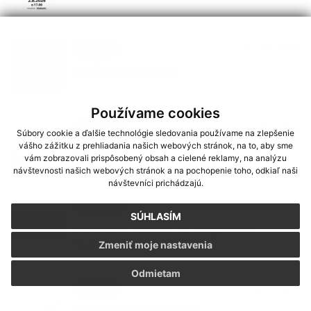
29. JÚN 2026
Podujatia
Hudba na Brdárke
Používame cookies
24. JÚN 2026
Oznámenia
Súbory cookie a ďalšie technológie sledovania používame na zlepšenie
vášho zážitku z prehliadania našich webových stránok, na to, aby sme
DOVOLENKA
vám zobrazovali prispôsobený obsah a cielené reklamy, na analýzu
návštevnosti našich webových stránok a na pochopenie toho, odkiaľ naši
návštevníci prichádzajú.
03. JÚN 2026
Oznámenia
SÚHLASÍM
Smútočný oznam - p. Magdaléna
Kolesárová
Zmeniť moje nastavenia
Odmietam
29. MÁJ 2026
Podujatia
Medzinárodný deň detí