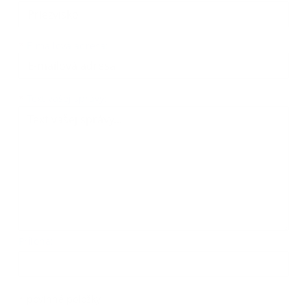
*
E-mailová adresa:
Text vašej správy...
*
Text vašej správy:
Príloha:
Príloha
*
povinné položky