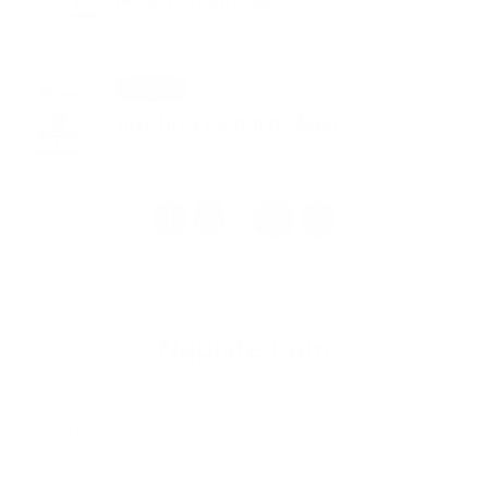
27. MÁJ 2026
Podujatia
Turistický výstup na Ždiar
1
2
16
>
...
Napíšte nám
Meno
Priezvisko
E-mailová adresa
*
Meno:
*
Priezvisko: