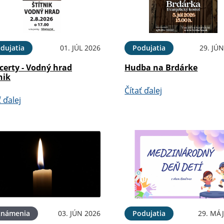
dujatia
01. JÚL 2026
Podujatia
29. JÚ
certy - Vodný hrad
Hudba na Brdárke
nik
Čítať ďalej
ť ďalej
známenia
03. JÚN 2026
Podujatia
29. MÁJ