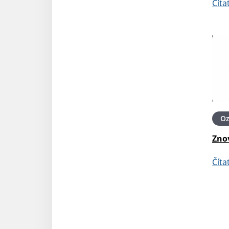
Číta
O
Zno
Číta