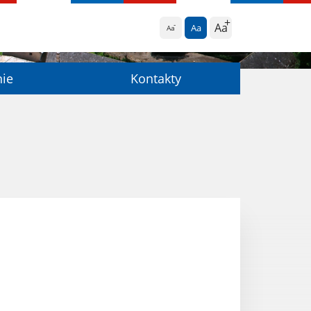
Aa
Aa
Aa
nie
Kontakty