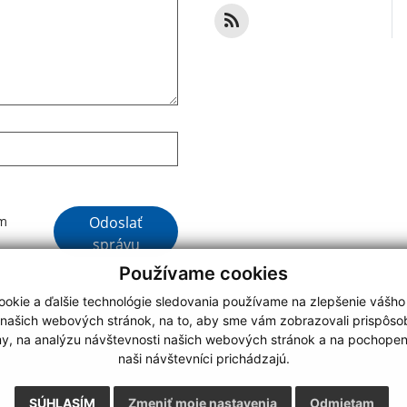
Google reCaptcha Response
Odoslať
ím
správu
Používame cookies
okie a ďalšie technológie sledovania používame na zlepšenie vášho
 našich webových stránok, na to, aby sme vám zobrazovali prispôs
my, na analýzu návštevnosti našich webových stránok a na pochopeni
webdesign
|
naši návštevníci prichádzajú.
.
,
o.
,
SÚHLASÍM
Zmeniť moje nastavenia
Odmietam