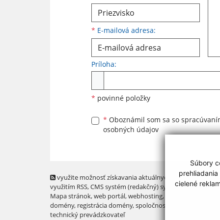
*
E-mailová adresa:
Príloha:
Príloha
*
povinné položky
*
Oboznámil som sa so
spracúvan
osobných údajov
Súbory co
prehliadania
využite možnosť získavania aktuálnych informácií s
cielené rekla
využitím RSS
, CMS systém (redakčný) systém ECHELON 2,
Mapa stránok
,
web portál
,
webhosting
,
webex.digital, s.r.o
domény
,
registrácia domény
,
spoločnosť webex.digital, s.r.
technický prevádzkovateľ