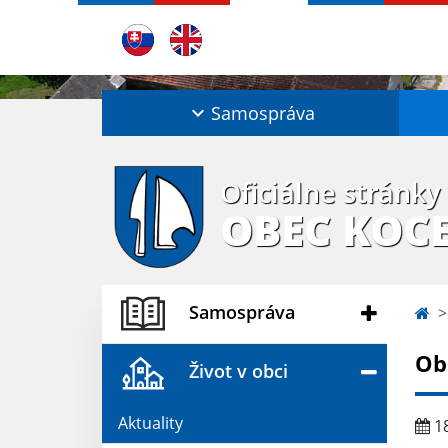
Samospráva
Oficiálne stránky
OBEC KOC
Samospráva
Ob
Život v obci
Aktuality
18