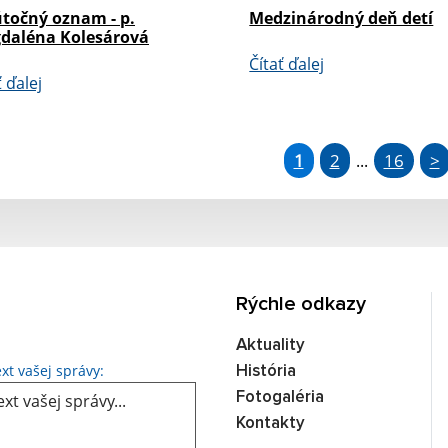
točný oznam - p.
Medzinárodný deň detí
daléna Kolesárová
Čítať ďalej
ť ďalej
1
2
16
>
...
Rýchle odkazy
Aktuality
Text vašej správy...
xt vašej správy:
História
Fotogaléria
Kontakty