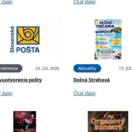
ť ďalej
Čítať ďalej
známenia
20. JÚL 2026
Aktuality
13. JÚ
vuotvorenie pošty
Dolná Strehová
ť ďalej
Čítať ďalej