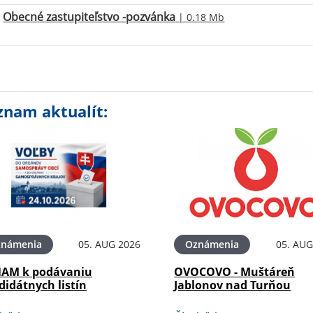
Obecné zastupiteľstvo -pozvánka
| 0.18 Mb
znam aktualít:
známenia
05. AUG 2026
Oznámenia
05. AUG
AM k podávaniu
OVOCOVO - Muštáreň
didátnych listín
Jablonov nad Turňou