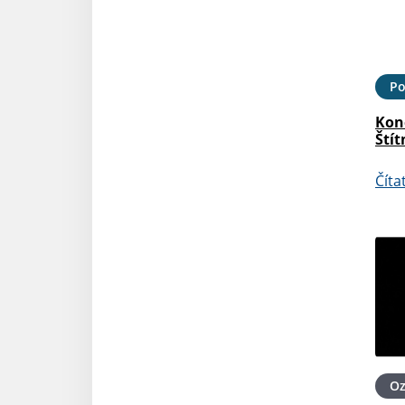
Po
Kon
Štít
Číta
O