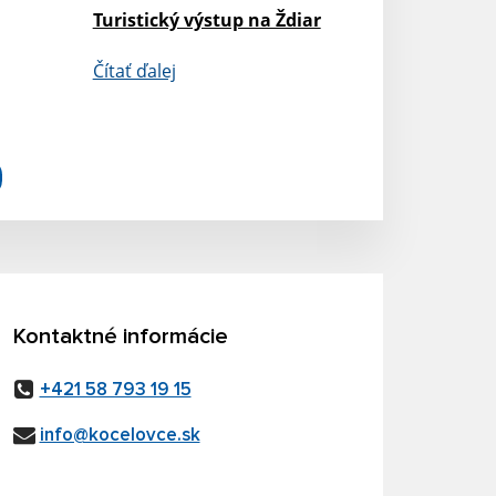
Turistický výstup na Ždiar
Čítať ďalej
Kontaktné informácie
+421 58 793 19 15
info@kocelovce.sk