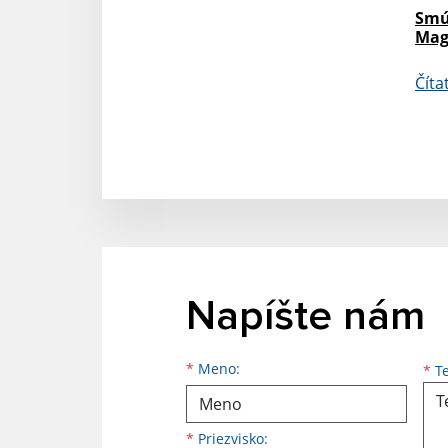
Smú
Mag
Číta
Napíšte nám
Meno
Priezvisko
E-mailová adresa
*
Meno:
*
Te
*
Priezvisko: